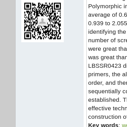
Polymorphic i
average of 0.
0.939 to 2.055
identifying th
number of scr
were great tha
was great tha
LBSSR0423 dist
primers, the a
order, and the
sequentially c
established. 
effective tech
construction o
Key words
:
w