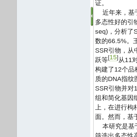
证。
近年来，基
多态性好的引
seq)，分析
数的66.5%。
SSR引物，从
15
[
]
跃等
从11
构建了12个
质的DNA指纹
SSR引物并
组和简化基因
上，在进行枸
面。然而，基
本研究是基
筛选出多态性