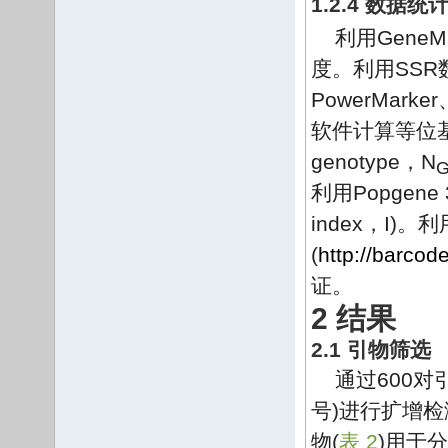
1.2.4 数据统
利用Gene
度。利用SSR数据
PowerMarke
软件计算等位基因数
genotype，N
利用Popgene
index，I)
(
http://barco
证。
2 结果
2.1 引物筛选
通过600
号)进行扩增检
物(
表 2
)用于