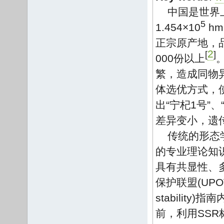
中国是世界
5
1.454×10
hm
正宗原产地，
2
[
]
000份以上
繁，造成同物
体选优方式，
出“宁杞1号”、
差异变小，遗
传统的形态
的专业理论知
具有共显性、
保护联盟(UPOV
stabili
前，利用SS