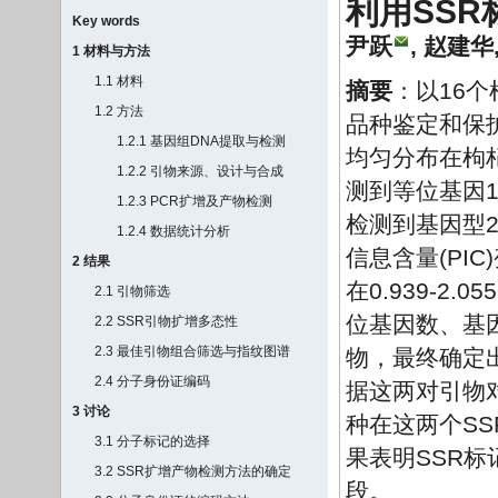
利用SS
Key words
尹跃
,
赵建华
1 材料与方法
1.1 材料
摘要
：以16
1.2 方法
品种鉴定和保
1.2.1 基因组DNA提取与检测
均匀分布在枸杞
1.2.2 引物来源、设计与合成
测到等位基因1
1.2.3 PCR扩增及产物检测
检测到基因型2
1.2.4 数据统计分析
信息含量(PIC)
2 结果
在0.939-2
2.1 引物筛选
位基因数、基因
2.2 SSR引物扩增多态性
2.3 最佳引物组合筛选与指纹图谱
物，最终确定出
2.4 分子身份证编码
据这两对引物
3 讨论
种在这两个S
3.1 分子标记的选择
果表明SSR
3.2 SSR扩增产物检测方法的确定
段。