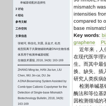
单碱基错配的选择性
mismatch was c
3 讨论
intensities fr
4 结论
compared to o
参考文献
base mismatc
工作空间
Key words
:
b
文章信息
graphene
P
张铭珂, 韩佳伦, 刘晨, 吴金才, 杜杰
近年来，人
梳型阳离子共聚物辅助构建DNA生物传感
体系用于检测单碱基错配
在现代医学理
生物技术通报, 2018, 34(9): 163-169
生。而其中最
ZHANG Ming-ke, HAN Jia-lun, LIU
换、缺失、插
Chen, WU Jin-cai, DU Jie
研究人类疾病
A DNA Biosensing System Assisted by
检测单碱基
Comb-type Cationic Copolymer for the
酶法和等位基
Detection of Single-base Mismatch
Biotechnology Bulletin, 2018, 34(9):
因检测领域的
163-169