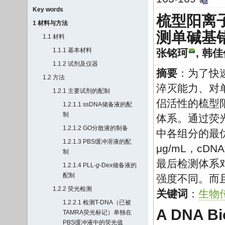
Key words
梳型阳离
1 材料与方法
测单碱基
1.1 材料
1.1.1 基本材料
张铭珂
,
韩佳
1.1.2 试剂及仪器
摘要
：为了快
1.2 方法
淬灭能力、对
1.2.1 主要试剂的配制
侣活性的梳型阳
1.2.1.1 ssDNA储备液的配
制
体系。通过荧
1.2.1.2 GO分散液的制备
中各组分的最优
1.2.1.3 PBS缓冲溶液的配
μg/mL，cDNA
制
最后检测体系
1.2.1.4 PLL-
g
-Dex储备液的
配制
强度不同。而且
1.2.2 荧光检测
关键词
：
生物
1.2.2.1 检测T-DNA（已被
A DNA Bi
TAMRA荧光标记）单独在
PBS缓冲液中的荧光值