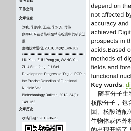
参考文献
depend on the 
工作空间
not affected by
文章信息
accuracy and r
刘晓, 朱鹏宇, 王垚, 朱水芳, 付伟
achieved.Digi
数字PCR在功能核酸精准检测中的研究进
prospects in t
展
生物技术通报, 2018, 34(9): 149-162
acids.Based on
methods of dig
LIU Xiao, ZHU Peng-yu, WANG Yao,
fields and for
ZHU Shui-fang, FU Wei
Development Progress of Digital PCR in
functional nuc
the Precise Detection of Functional
Key words
:
d
Nucleic Acid
随着分子生
Biotechnology Bulletin, 2018, 34(9):
核酸分子，包
149-162
文章历史
因、核酸适配体
收稿日期：2018-06-21
生物体或体外
的出现开拓了