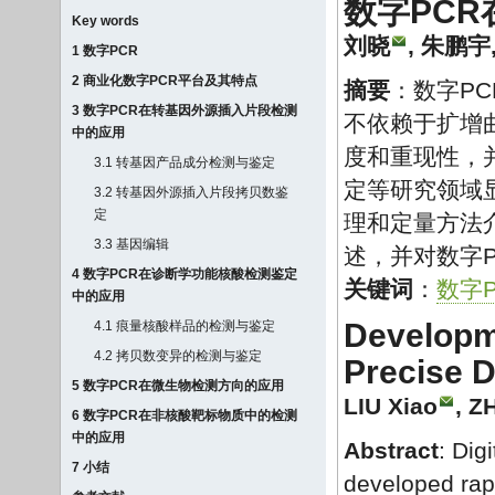
数字PC
Key words
刘晓
,
朱鹏宇
1 数字PCR
2 商业化数字PCR平台及其特点
摘要
：数字P
3 数字PCR在转基因外源插入片段检测
不依赖于扩增
中的应用
度和重现性，
3.1 转基因产品成分检测与鉴定
定等研究领域
3.2 转基因外源插入片段拷贝数鉴
定
理和定量方法
3.3 基因编辑
述，并对数字
4 数字PCR在诊断学功能核酸检测鉴定
关键词
：
数字P
中的应用
Developme
4.1 痕量核酸样品的检测与鉴定
4.2 拷贝数变异的检测与鉴定
Precise D
5 数字PCR在微生物检测方向的应用
LIU Xiao
,
Z
6 数字PCR在非核酸靶标物质中的检测
中的应用
Abstract
: Dig
7 小结
developed rapi