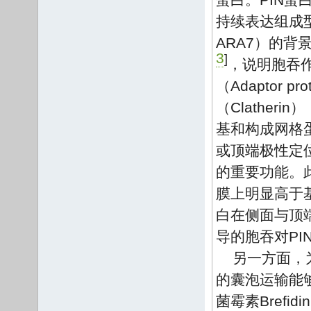
持续表达组成型失活
ARA7）的
3
]
，说明胞吞作
（Adaptor
（Clather
基和构成网格
或顶端极性定
的重要功能。此
膜上明显高于基底
白在侧面与顶
导的胞吞对P
另一方面，
的囊泡运输能够
菌霉素Brefi