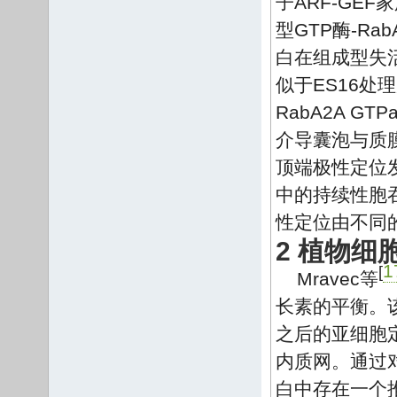
子ARF-GE
型GTP酶-Rab
白在组成型失活
似于ES16
RabA2A 
介导囊泡与质膜
顶端极性定位
中的持续性胞
性定位由不同
2 植物
1
[
Mravec等
长素的平衡。该
之后的亚细胞定
内质网。通过对
白中存在一个推