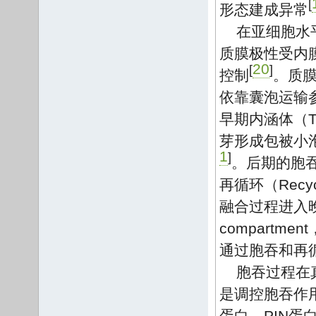
[
形态建成异常
在亚细胞水
质膜极性受内膜系
20
[
]
控制
。质膜蛋
依靠囊泡运输参
早期内涵体（Tran
芽形成包被小泡（
1
]
。后期的胞吞（
再循环（Rec
融合过程进入晚期内
compart
通过胞吞和再
胞吞过程在真
是调控胞吞作
蛋白。PIN蛋白