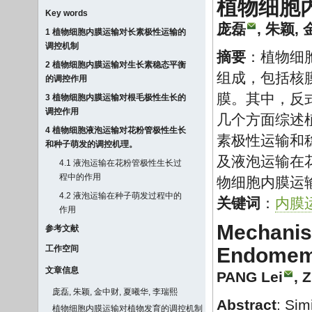
植物细胞
Key words
庞磊
,
朱颖
,
1 植物细胞内膜运输对长素极性运输的
调控机制
摘要
：植物细
2 植物细胞内膜运输对生长素稳态平衡
组成，包括核
的调控作用
膜。其中，反
3 植物细胞内膜运输对根毛极性生长的
调控作用
几个方面综述
4 植物细胞液泡运输对花粉管极性生长
素极性运输和
和种子萌发的调控机理。
及液泡运输在
4.1 液泡运输在花粉管极性生长过
程中的作用
物细胞内膜运
4.2 液泡运输在种子萌发过程中的
关键词
：
内膜
作用
Mechanis
参考文献
工作空间
Endomemb
文章信息
PANG Lei
,
Z
庞磊, 朱颖, 金中财, 夏曦华, 李瑞熙
Abstract
: Sim
植物细胞内膜运输对植物发育的调控机制