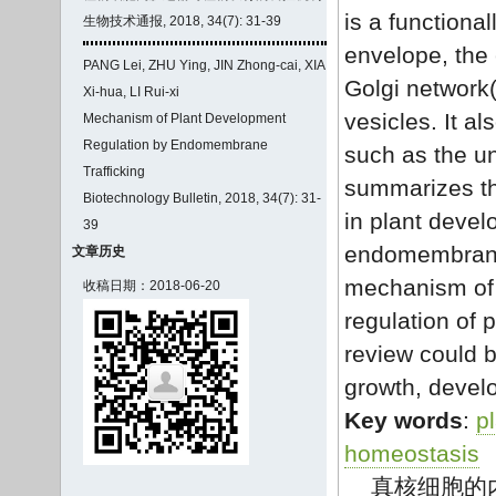
is a functiona
生物技术通报, 2018, 34(7): 31-39
envelope, the 
PANG Lei, ZHU Ying, JIN Zhong-cai, XIA
Golgi networ
Xi-hua, LI Rui-xi
vesicles. It a
Mechanism of Plant Development
Regulation by Endomembrane
such as the u
Trafficking
summarizes th
Biotechnology Bulletin, 2018, 34(7): 31-
in plant deve
39
endomembrane 
文章历史
mechanism of r
收稿日期：2018-06-20
regulation of 
review could b
growth, devel
Key words
:
p
homeostasis
真核细胞的