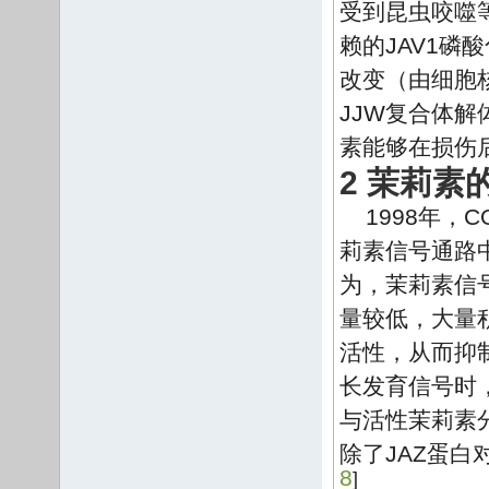
受到昆虫咬噬
赖的JAV1磷
改变（由细胞
JJW复合体
素能够在损伤
2 茉莉素
1998年，
莉素信号通路
为，茉莉素信
量较低，大量
活性，从而抑
长发育信号时
与活性茉莉素
除了JAZ蛋
8
]
。