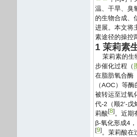
温、干旱、臭
的生物合成、
进展。本文将
素途径的操控
1 茉莉
茉莉素的生
步催化过程（
在脂肪氧合酶
（AOC）等酶
被转运至过氧化
代-2（顺2’-
8
[
]
莉酸
。近期
β-氧化形成4
9
[
]
。茉莉酸在