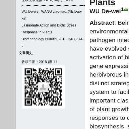
Plants
1
WU De-wei
WU De-wei, WANG Jiao-jiao, XIE Dao-
xin
Abstract
: Bei
Jasmonate Action and Biotic Stress
environmental 
Response in Plants
pathogen infec
Biotechnology Bulletin, 2018, 34(7): 14-
23
have evolved 
文章历史
activation of 
收稿日期：2018-05-11
gene expressi
herbivorous i
distinct strat
system to faci
important clas
of plant growt
responses to d
biosynthesis, 