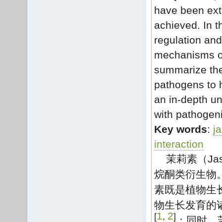
have been ext
achieved. In t
regulation and
mechanisms of
summarize the 
pathogens to h
an in-depth un
with pathogen
Key words
:
j
interaction
茉莉素（Ja
烷酮类衍生物
素既是植物生
物生长发育的
1
2
[
,
]
；同时，