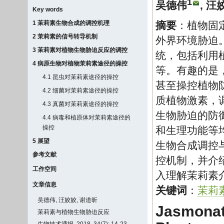
1
吴德伟
,
汪
Key words
1 茉莉素生物合成的调控机理
摘要
：植物固
2 茉莉素的信号转导机制
外界环境胁迫
3 茉莉素对植物生物胁迫反应的调控
统，包括利用
4 病原生物对植物茉莉素途径的操控
等。有趣的是
4.1 昆虫对茉莉素途径的操控
甚至操控植物
4.2 细菌对茉莉素途径的操控
质植物激素，
4.3 真菌对茉莉素途径的操控
生物胁迫的防
4.4 病毒和植原体对茉莉素途径的
操控
和生理功能等
5 展望
生物合成调控
参考文献
控机制，并介
工作空间
入理解茉莉素
文章信息
关键词
：
茉莉
吴德伟, 汪姣姣, 谢道昕
Jasmonate
茉莉素与植物生物胁迫反应
生物技术通报, 2018, 34(7): 14-23