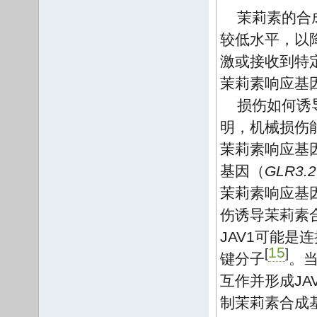
茉莉素的合
较低水平，以
激或接收到特
茉莉素响应基
损伤如何诱
明，机械损伤
茉莉素响应基
基因（
GLR3.2
茉莉素响应基
伤诱导茉莉素
JAV1可能
15
[
]
键分子
。当
互作并形成JA
制茉莉素合成