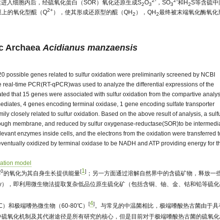
2-
2-
运进入细胞内后，经硫氧化蛋白（SOR）氧化还原生成S
O
，SO
和H
S等含硫中
2
3
3
2
2+
膜上的氧化型醌（Q
），使其形成还原型的醌（QH
），QH
最终被末端氧化酶氧化
2
2
ic Archaea
Acidianus manzaensis
20 possible genes related to sulfur oxidation were preliminarily screened by NCBI
e real-time PCR(RT-qPCR)was used to analyze the differential expressions of the
cated that 15 genes were associated with sulfur oxidation from the compartive analys
mediates, 4 genes encoding terminal oxidase, 1 gene encoding sulfate transporter
ly closely related to sulfur oxidation. Based on the above result of analysis, a sulf
hrough membrane, and reduced by sulfur oxygenase-reductase(SOR)to be intermedi
levant enzymes inside cells, and the electrons from the oxidation were transferred t
ventually oxidized by terminal oxidase to be NADH and ATP providing energy for t
dation model
1
0
[
]
S
的氧化为其自身生长提供能量
；另一方面通过溶解自然界中的含硫矿物，释放一
llurgy），即利用微生物法提取复杂低品位原生硫化矿（包括含铜、铀、金、钴和铅等硫
4
[
]
）和极端嗜热微生物（60-80℃）
。与常见的中温菌相比，极端嗜酸热古菌由于具
中硫氧化机制及其代谢途径是所有研究的核心，但是目前对于极端嗜酸热古菌的硫氧化