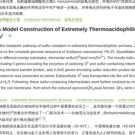
0
验分析结果，拟构建极端嗜酸热古菌
A. manzaensis
的硫氧化模型，即胞外的S
跨膜转
他相关硫氧化酶的作用将这些中间产物进一步氧化，并将氧化得到的电子传递给细胞
细胞生长提供能量。
端嗜酸热古菌
Acidianus manzaensis
硫氧化模型
n Model Construction of Extremely Thermoacidophil
2
g
the metabolic pathway of sulfur oxidation in extremely thermoacidophilic archaea, 
ed on the complete genome sequence of
Acidianus manzaensis
YN-25. Quantitativ
0
2+
 different energy substrates, elemental sulfur(S
)and iron(Fe
). The results indi
0
including 5 genes encoding the enzymes of oxidizing S
and sulfur-containing inter
g electron transfer protein, and 4
dsrE
genes encoding sulfur reduction protein fami
0
nzaensis
was presented as below. Extracellular S
was transported into the cell t
d H
S. Following, these sulfur-containing intermediates were further oxidized by re
2
 the cell membrane, from which the reduced quinone(QH
)was formed. QH
were e
2
2
ysis
extremely thermoacidophilic archaea
Acidianus manzaensis
sulfur oxi
物氧化是硫的生物地球化学循环过程中最重要的反应之一，这些微生物一方面通过对
0
生物对S
的氧化作用掀起了一门新兴技术——生物湿法冶金技术（Biohydrometa
2
3
[
-
]
的硫化矿进行氧化预处理
。
物根据其最适生长温度可划分为常温微生物（30-40℃）、中度嗜热微生物（40-60℃
高等特点，在生物冶金工业应用上有着很大的潜力，正逐渐成为人们研究的热点。其