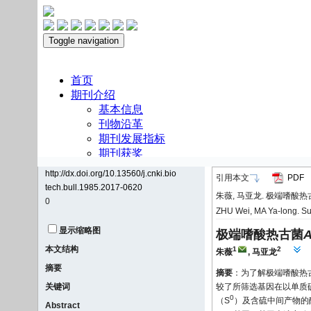
http://dx.doi.org/10.13560/j.cnki.bio
引用本文
PDF
tech.bull.1985.2017-0620
朱薇, 马亚龙. 极端嗜酸热
0
ZHU Wei, MA Ya-long. Su
显示缩略图
极端嗜酸热古菌
A
本文结构
1
2
朱薇
,
马亚龙
摘要
摘要
：为了解极端嗜酸热
关键词
较了所筛选基因在以单质
0
（S
）及含硫中间产物的酶
Abstract