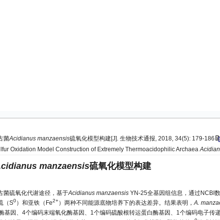
古菌
Acidianus manzaensis
硫氧化模型构建[J]. 生物技术通报, 2018, 34(5): 179-186
lfur Oxidation Model Construction of Extremely Thermoacidophilic Archaea
Acidia
cidianus manzaensis
硫氧化模型构建
古菌硫氧化代谢途径，基于
Acidianus manzaensis
YN-25全基因组信息，通过NCB
0
2+
硫（S
）和亚铁（Fe
）两种不同能源底物培养下的表达差异。结果表明，
A. manza
基因、4个编码末端氧化酶基因、1个编码硫酸根转运蛋白酶基因、1个编码电子传递蛋白基因，以