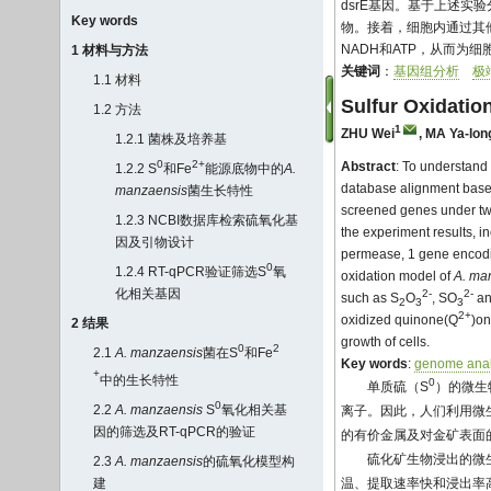
dsrE基因。基于上述实
Key words
物。接着，细胞内通过其
NADH和ATP，从而为
1 材料与方法
关键词
：
基因组分析
极
1.1 材料
Sulfur Oxidatio
1.2 方法
1
ZHU Wei
,
MA Ya-lon
1.2.1 菌株及培养基
0
2+
Abstract
: To understand 
1.2.2 S
和Fe
能源底物中的
A.
database alignment bas
manzaensis
菌生长特性
screened genes under two
1.2.3 NCBI数据库检索硫氧化基
the experiment results, 
因及引物设计
permease, 1 gene encodin
0
1.2.4 RT-qPCR验证筛选S
氧
oxidation model of
A. ma
化相关基因
2-
2-
such as S
O
, SO
an
2
3
3
2+
oxidized quinone(Q
)on
2 结果
growth of cells.
0
2
2.1
A. manzaensis
菌在S
和Fe
Key words
:
genome anal
+
中的生长特性
0
单质硫（S
）的微生
0
2.2
A. manzaensis
S
氧化相关基
离子。因此，人们利用微
因的筛选及RT-qPCR的验证
的有价金属及对金矿表面
硫化矿生物浸出的微生
2.3
A. manzaensis
的硫氧化模型构
建
温、提取速率快和浸出率