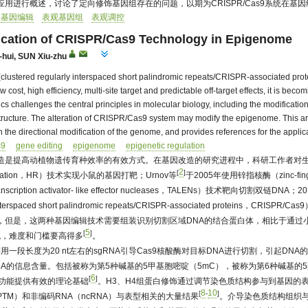
用进行概述，讨论了定向修饰基因组存在的问题，以期为CRISPR/Cas9系统在基
基因编辑
表观基因组
表观调控
lication of CRISPR/Cas9 Technology in Epigenome
hui
,
SUN Xiu-zhu
lustered regularly interspaced short palindromic repeats/CRISPR-associated protein
 cost, high efficiency, multi-site target and predictable off-target effects, it is b
s challenges the central principles in molecular biology, including the modificatio
ructure. The alteration of CRISPR/Cas9 system may modify the epigenome. This ar
 the directional modification of the genome, and provides references for the appli
s9
gene editing
epigenome
epigenetic regulation
造是提高动植物遗传育种效率的有效方式。在基因改造的研究进程中，科研工作者对生物体
2
[
]
mbination，HR）技术实现小鼠的基因打靶；Urnov等
于2005年使用锌指核酶（zinc-fin
cription activator- like effector nucleases，TALENs）技
ly interspaced short palindromic repeats/CRISPR-associated pro
但是，这两种基因编辑技术需要组装识别切割区域DNA的结合蛋白体，相比于通过小向导RNA
5
[
]
酶系统，难度和门槛要高得多
。
9技术利用一段长度为20 nt左右的sgRNA引导Cas9核酸酶对目标DNA进行切割，引
A的信息含量。包括被称为第5种碱基的5甲基胞嘧啶（5mC），被称为第6种碱基的5羟
6
[
]
和功能提供有效的理论基础
。H3、H4组蛋白修饰通过调节染色质结构参与到基因的
8
10
[
-
]
TM）和非编码RNA（ncRNA）与表型相关的大量结果
。介导染色质结构组织与