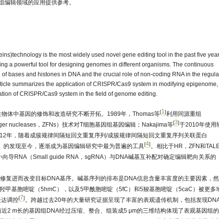
因组编辑领域的应用提供参考。
s)technology is the most widely used novel gene editing tool in the past five year
ecoming a powerful tool for designing genomes in different organisms. The continuous
n of bases and histones in DNA and the crucial role of non-coding RNA in the regula
ticle summarizes the application of CRISPR/Cas9 system in modifying epigenome,
cation of CRISPR/Cas9 system in the field of genome editing.
1
[
]
中基因的修饰和改造研究不断开拓。1989年，Thomas等
利用同源重组
3
[
]
ger nucleases，ZFNs）技术对T细胞基因组基因编辑；Nakajima等
于2010年使
术靶向切割双链DNA；2012年，随着成簇规律间隔短回文重复序列/成簇规律间隔短回文重复序列关联蛋白
4
[
]
teins，CRISPR/Cas9）的发现至今，逐渐成为基因编辑研究中最为普遍的工具
。相比于HR，ZFN和TAL
（Small guide RNA，sgRNA）与DNA碱基互补配对确定编辑靶向关系的
起DNA的修复进而改变目标DNA基序。碱基序列的排布是DNA信息含量丰富度的主要因素，
甲基胞嘧啶（5hmC），以及5甲酰胞嘧啶（5fC）和5羧基胞嘧啶（5caC）被更多
7
[
]
表达调控
。跨越过去20年的大量研究证据呈现了丰富的表观遗传机制，包括发现DN
近2 m长的基因组DNA经过压缩、整合、组装成5 μm的三维结构体现了表观基因组