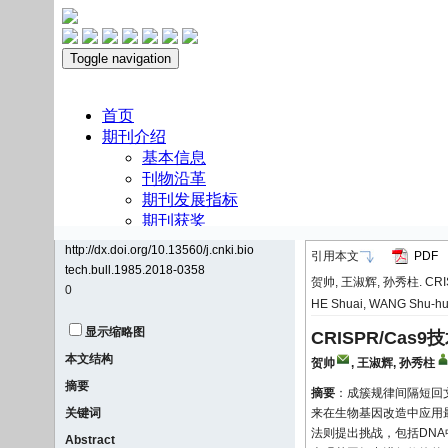
http://dx.doi.org/10.13560/j.cnki.bio
引用本文
PDF
tech.bull.1985.2018-0358
贺帅, 王淑辉, 孙秀柱. CRI
0
HE Shuai, WANG Shu-hui,
显示缩略图
CRISPR/Ca
本文结构
贺帅
,
王淑辉
,
孙秀柱
摘要
摘要
：成簇规律间隔短回文重复序列
关键词
来在生物基因改造中应用
法则提出挑战，包括DNA
Abstract