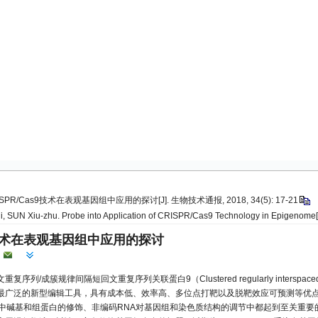
SPR/Cas9技术在表观基因组中应用的探讨[J]. 生物技术通报, 2018, 34(5): 17-21
 SUN Xiu-zhu. Probe into Application of CRISPR/Cas9 Technology in Epigenome[J].
s9技术在表观基因组中应用的探讨
/成簇规律间隔短回文重复序列关联蛋白9（Clustered regularly interspaced short pa
最广泛的新型编辑工具，具有成本低、效率高、多位点打靶以及脱靶效应可预测等优
中碱基和组蛋白的修饰、非编码RNA对基因组和染色质结构的调节中都起到至关重要的作用。