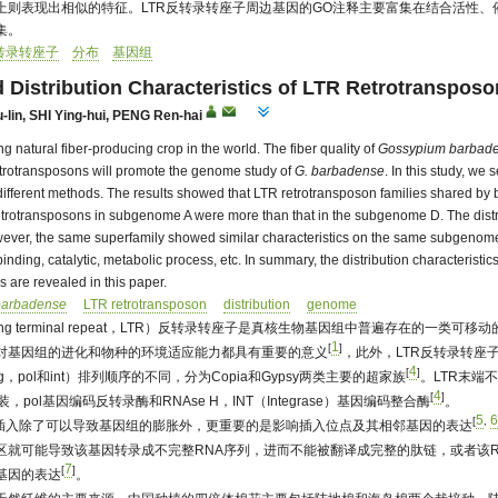
上则表现出相似的特征。LTR反转录转座子周边基因的GO注释主要富集在结合活性、
集。
反转录转座子
分布
基因组
d Distribution Characteristics of LTR Retrotransposo
-lin
,
SHI Ying-hui
,
PENG Ren-hai
ing natural fiber-producing crop in the world. The fiber quality of
Gossypium barbad
retrotransposons will promote the genome study of
G. barbadense
. In this study, w
fferent methods. The results showed that LTR retrotransposon families shared by 
 retrotransposons in subgenome A were more than that in the subgenome D. The dist
 however, the same superfamily showed similar characteristics on the same subgen
inding, catalytic, metabolic process, etc. In summary, the distribution characteristi
s are revealed in this paper.
barbadense
LTR retrotransposon
distribution
genome
g terminal repeat，LTR）反转录转座子是真核生物基因组中普遍存在的一类
1
[
]
对基因组的进化和物种的环境适应能力都具有重要的意义
，此外，LTR反转录转
4
[
]
，pol和int）排列顺序的不同，分为Copia和Gypsy两类主要的超家族
。LTR末端
4
[
]
pol基因编码反转录酶和RNAse H，INT（Integrase）基因编码整合酶
。
5
6
[
,
的插入除了可以导致基因组的膨胀外，更重要的是影响插入位点及其相邻基因的表达
区就可能导致该基因转录成不完整RNA序列，进而不能被翻译成完整的肽链，或者该R
7
[
]
基因的表达
。