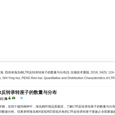
海. 四倍体海岛棉LTR反转录转座子的数量与分布[J]. 生物技术通报, 2018, 34(5): 124-
 SHI Ying-hui, PENG Ren-hai. Quantitative and Distribution Characteristics of LTR
R反转录转座子的数量与分布
彭仁海
作物，在四个栽培棉种中，海岛棉纤维品质最优，了解LTR反转录转座子的数量与分布
数据分析。结果表明海岛棉A亚组和D亚组共有的LTR反转录转座子家族占全部家族的95