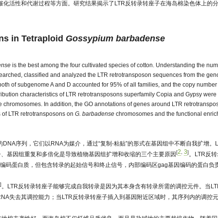
催化活性和代谢过程等方面。研究结果揭示了LTR反转录转座子在海岛棉染色体上的
ns in Tetraploid
Gossypium barbadense
ense
is the best among the four cultivated species of cotton. Understanding the nu
e searched, classified and analyzed the LTR retrotransposon sequences from the ge
both of subgenome A and D accounted for 95% of all families, and the copy number
ribution characteristics of LTR retrotransposons superfamily Copia and Gypsy were
ome chromosomes. In addition, the GO annotations of genes around LTR retrotranspo
cs of LTR retrotransposons on
G. barbadense
chromosomes and the functional enri
可移动的DNA序列，它们以RNA为媒介，通过“复制-粘贴”的形式在基因组中不断自我扩增。L
2
3
[
,
]
座子、基因组重复和多倍化是导致植物基因组扩增和收缩的三个主要原因
。LTR反
不编码蛋白质，但包含转录的起始信号和终止信号，内部编码区gag基因编码的蛋白负
]
。LTR反转录转座子能够完成自我转录是因为其本身含有转录所需的调控元件。当LT
NA失去其调控能力；当LTR反转录转座子插入到基因附近区域时，其序列内的调控