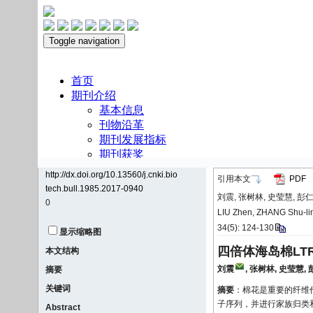
http://dx.doi.org/10.13560/j.cnki.bio
引用本文
PDF
tech.bull.1985.2017-0940
刘震, 张树林, 史莹慧, 彭仁
0
LIU Zhen, ZHANG Shu-lin,
34(5): 124-130
显示缩略图
四倍体海岛棉LT
本文结构
刘震
,
张树林
,
史莹慧
,
摘要
关键词
摘要
：棉花是重要的纤维
子序列，并进行家族归类和
Abstract