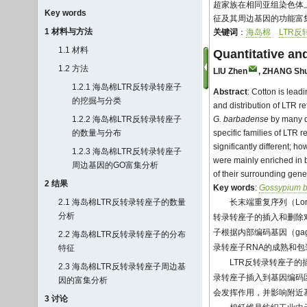
超家族在相同亚组染色体
Key words
征及其周边基因的功能富
1 材料与方法
关键词
：
海岛棉
LTR
1.1 材料
Quantitative an
1.2 方法
LIU Zhen
,
ZHANG Shu
1.2.1 海岛棉LTR反转录转座子
Abstract
: Cotton is lead
的挖掘与分类
and distribution of LTR 
1.2.2 海岛棉LTR反转录转座子
G. barbadense
by many di
的数量与分布
specific families of LTR
significantly different;
1.2.3 海岛棉LTR反转录转座子
were mainly enriched in b
周边基因的GO富集分析
of their surrounding gene
2 结果
Key words
:
Gossypium 
2.1 海岛棉LTR反转录转座子的数量
长末端重复序列（Lon
分析
转录转座子的插入和删除
子根据内部编码基因（gag
2.2 海岛棉LTR反转录转座子的分布
录转座子RNA的成熟和包装，
特征
LTR反转录转座子
2.3 海岛棉LTR反转录转座子周边基
录转座子插入到基因编码
因的富集分析
会发挥作用，并影响附近
3 讨论