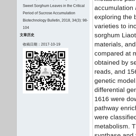
Sweet Sorghum Leaves in the Critical
accumulation a
Period of Sucrose Accumulation
exploring the
Biotechnology Bulletin, 2018, 34(3): 98-
varieties to i
104
sorghum Liaot
文章历史
materials, and
收稿日期：2017-10-19
compared at m
obtained by s
reads, and 1
genetic model
differential 
1616 were dow
pathway enrich
were classifi
metabolism. Th
synthase and 