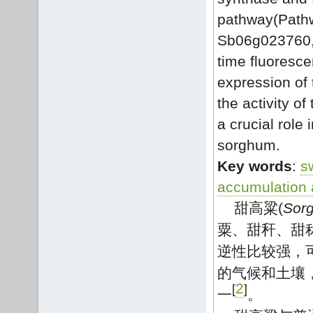
pathway(Path
Sb06g023760,
time fluoresce
expression of 
the activity o
a crucial role
sorghum.
Key words
:
s
accumulation
甜高粱(
Sorg
粟、甜秆、甜
逆性比较强，
的气候和土壤
2
[
]
一
。