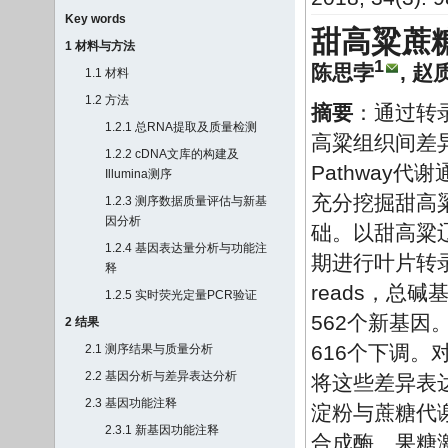
Key words
甜高粱蔗
1 材料与方法
1
陈思孛
,
赵
1.1 材料
1.2 方法
摘要
：通过转
1.2.1 总RNA提取及质量检测
高粱组织间差
1.2.2 cDNA文库的构建及
Pathway
Illumina测序
充分挖掘甜高
1.2.3 测序数据质量评估与新基
因分析
础。以甜高粱
1.2.4 基因表达量分析与功能注
期进行叶片转录
释
reads，总碱基
1.2.5 实时荧光定量PCR验证
562个新基因
2 结果
616个下调。
2.1 测序结果与质量分析
2.2 基因分析与差异表达分析
将这些差异表
2.3 基因功能注释
淀粉与蔗糖代谢通
2.3.1 新基因功能注释
合成酶、果糖激酶