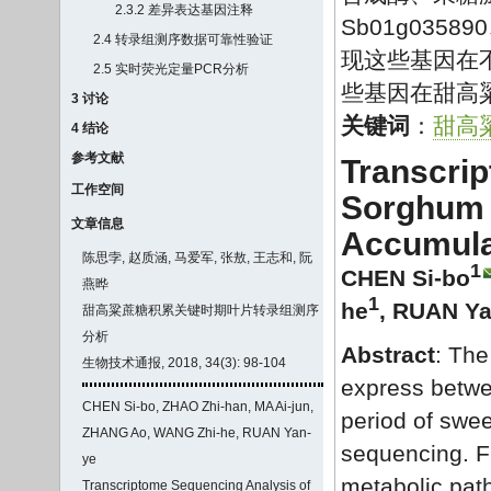
2.3.2 差异表达基因注释
Sb01g0358
2.4 转录组测序数据可靠性验证
现这些基因在
2.5 实时荧光定量PCR分析
些基因在甜高
3 讨论
关键词
：
甜高
4 结论
参考文献
Transcri
工作空间
Sorghum L
文章信息
Accumula
陈思孛, 赵质涵, 马爱军, 张敖, 王志和, 阮
1
CHEN Si-bo
燕晔
1
he
,
RUAN Ya
甜高粱蔗糖积累关键时期叶片转录组测序
分析
Abstract
: The
生物技术通报, 2018, 34(3): 98-104
express betwe
CHEN Si-bo, ZHAO Zhi-han, MA Ai-jun,
period of swe
ZHANG Ao, WANG Zhi-he, RUAN Yan-
sequencing. F
ye
metabolic pat
Transcriptome Sequencing Analysis of