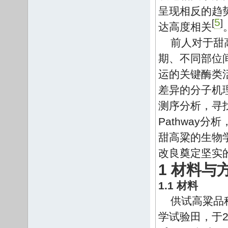
呈现相反的趋
5
[
]
达高度相关
前人对于甜
期、不同部位
运的关键酶类
差异的分子机
测序分析，寻
Pathway
甜高粱的生物
改良奠定坚实
1 材料与
1.1 材料
供试高粱品
学试验田，于2