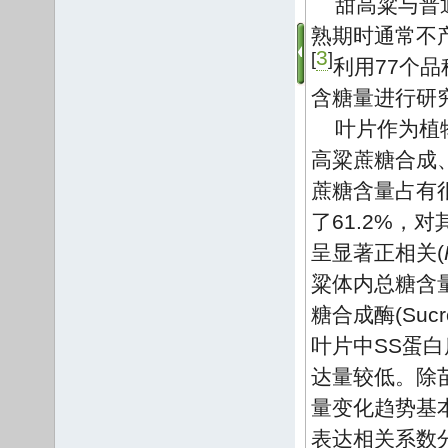
甜高粱与普
熟期时通常不
3
[
]
利用77个
含糖量进行研
叶片作为植
高粱蔗糖合成
蔗糖含量占有
了61.2%
呈显著正相关(
粱体内总糖含
糖合成酶(Suc
叶片中SS蛋
达量较低。除
量变化趋势基
表达相关系数分