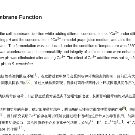
mbrane Function
2+
the cell membrane function while adding different concentrations of Ca
under dif
2+
sting pH and the concentration of Ca
in model grape juice medium, and also the
mbrane. The fermentation was conducted under the condition of temperature was 28℃
 was accelerated, and the permeability and integrity of cell membrane were enhan
2+
2+
 low pH was eliminated after adding Ca
. The effect of Ca
addition was not signifi
ow pH on
S. cerevisiae
.
1
[
]
包括葡萄酒的酿造环境
。在发酵过程中酵母会受到各种环境因素的影响，目前已有大
3
[
]
种因素共同作用的
。通过文献检索发现，目前对两种或两种以上环境因素共同作用
生质膜所带的电荷，引起原生质膜对某些离子渗透性的改变，从而影响酵母细胞对某些
8
[
]
结构和功能的完整，稳定细胞壁的结构，调节酶的活性等方面发挥重要的作用
。除
9
[
]
2+
。目前研究表明Ca
的存在可以缓解发酵过程中酒精胁迫所带来的毒害作用。前期
11
2+
+
2+
[
]
+
的一种重要功能蛋白，其活性依赖于介质阳离子的浓度，如Mg
、K
、Ca
等
。H
-
12
[
]
衡pH的作用
。
+