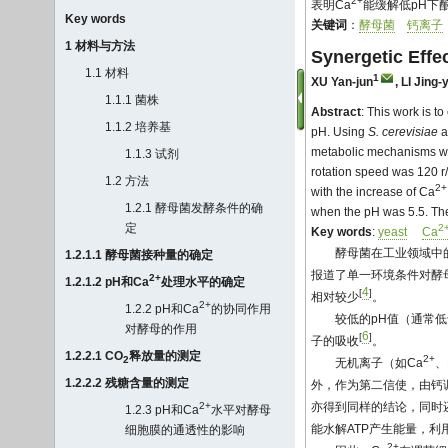
2+
表明Ca
能缓解低pH下
Key words
关键词
：
酵母菌
钙离子
1 材料与方法
Synergetic Effe
1.1 材料
1
XU Yan-jun
,
LI Jing-
1.1.1 菌株
Abstract
: This work is 
1.1.2 培养基
pH. Using
S. cerevisiae
a
metabolic mechanisms wer
1.1.3 试剂
rotation speed was 120 r
1.2 方法
2+
with the increase of Ca
1.2.1 酵母菌发酵条件的确
when the pH was 5.5. The
定
2
Key words
:
yeast
Ca
酵母菌在工业领域中
1.2.1.1 酵母菌接种量的确定
报道了单一环境条件对酵
2+
1.2.1.2 pH和Ca
处理水平的确定
4
[
]
相对较少
。
2+
1.2.2 pH和Ca
的协同作用
较低的pH值（通常
对酵母的作用
6
[
]
子的吸收
。
1.2.2.1 CO
释放量的测定
2+
2
无机离子（如Ca
、
1.2.2.2 残糖含量的测定
外，作为第二信使，由钙
2+
亦得到同样的结论，同时
1.2.3 pH和Ca
水平对酵母
能水解ATP产生能量，利
细胞膜的通透性的影响
2+