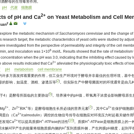
酿酒酵母的生理毒害作用。
pH
代谢
细胞膜
2+
cts of pH and Ca
on Yeast Metabolism and Cell Me
2
yuan
to explore the metabolic mechanism of
Saccharomyces cerevisiae
and the change of 
s research target, the metabolic characteristics of yeast cells were studied by adju
e investigated from the perspective of permeability and integrity of the cell me
6
/min, and inoculation was 1×10
mol/L. Results showed that the rate of metabolism
concentration when the pH was 3.0, indicating that the inhibiting effect caused by
2+
 above results indicated that Ca
alleviated the physiologically toxic effects of l
+
pH
metabolism
cell membrane
的许多方面发挥着重要的作用，但工业生产环境对于酵母并非最佳的生理环境，基中
2
[
]
母的影响，如温度、酒精、渗透压等
。但实际生产中酵母菌面对的环境通常是由几
5
[
]
低于4）是酵母所面临的主要胁迫
。培养液中的pH值，即氢离子浓度会影响酵母原
7
2+
2+
+
[
]
2+
Mg
、Zn
和K
等）是酵母细胞生长所必须的营养元素
，其中Ca
在保护细胞膜
2+
调蛋白（Ca
/calmodulin）调控的生物信号传导在细胞应对环境压力时起着关键作用
10
2+
+
[
]
+
还发现Ca
可以提高质膜H
-ATPase的活性
。质膜H
-ATPase是细胞质膜上
+
用水解ATP产生的能量将细胞质膜内侧的H
泵到质膜外侧，产生跨膜pH梯度，起到平
13
+
[
]
+