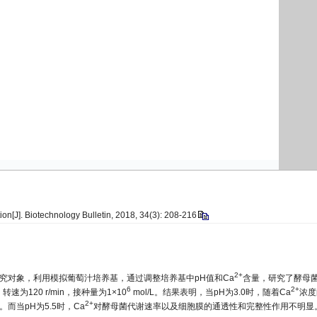
n[J]. Biotechnology Bulletin, 2018, 34(3): 208-216
2+
究对象，利用模拟葡萄汁培养基，通过调整培养基中pH值和Ca
含量，研究了酵母
6
2+
20 r/min，接种量为1×10
mol/L。结果表明，当pH为3.0时，随着Ca
浓度
2+
而当pH为5.5时，Ca
对酵母菌代谢速率以及细胞膜的通透性和完整性作用不明显