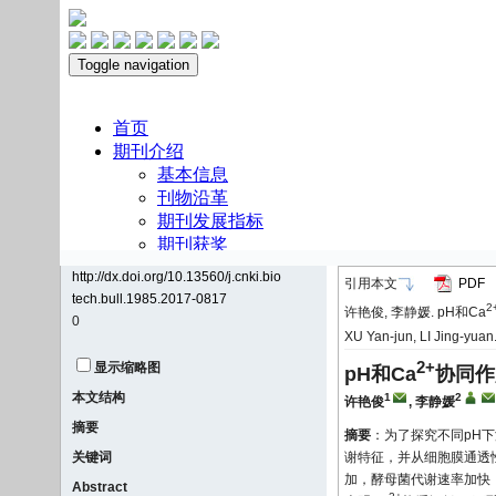
http://dx.doi.org/10.13560/j.cnki.bio
引用本文
PDF
tech.bull.1985.2017-0817
2
许艳俊, 李静媛. pH和Ca
0
XU Yan-jun, LI Jing-yuan
2+
显示缩略图
pH和Ca
协同作
本文结构
1
2
许艳俊
,
李静媛
摘要
摘要
：为了探究不同pH下
关键词
谢特征，并从细胞膜通透性
加，酵母菌代谢速率加快
Abstract