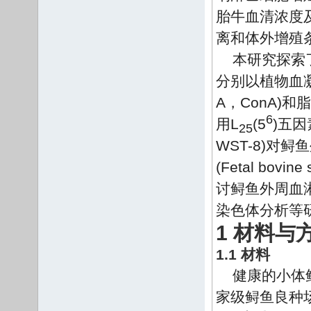
胎牛血清浓度
离和体外增殖
本研究探索了
分别以植物血凝素(P
A，ConA)和脂
6
用L
(5
)五
25
WST-8)对
(Fetal b
讨鲟鱼外周血
染色体分析等
1 材料与
1.1 材料
健康的小体
家级鲟鱼良种