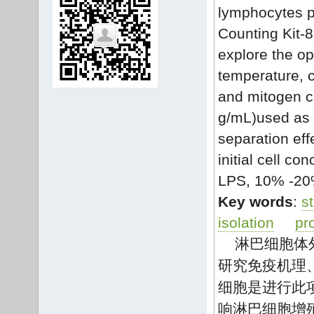
lymphocytes p
Counting Kit-
explore the op
temperature, c
and mitogen c
g/mL)used as 
separation eff
initial cell c
LPS, 10% -20%
Key words
:
s
isolation
pro
淋巴细胞体
研究免疫机理
细胞是进行此
响淋巴细胞增