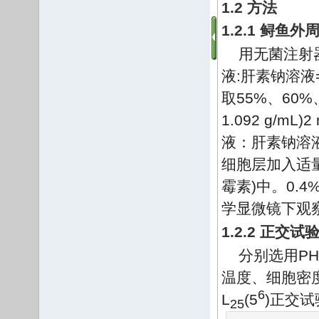
1.2 方法
1.2.1 鲟鱼
用无菌注射
液:肝素钠溶液
取55%、60%、
1.092 g/
液：肝素钠溶液=
细胞层加入适量RM
霉素)中。0
学显微镜下观
1.2.2 正交试
分别选用P
温度、细胞密
6
L
(5
)正交
25