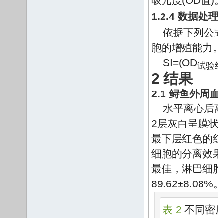
吸光度(OD值)
1.2.4 数据处
依据下列公式计
胞的增殖能力。
SI=(OD
试验
2 结果
2.1 鲟鱼外
水平离心后
2层灰白呈膜
最下层红色的红
细胞的分离效果
最佳，淋巴细
89.62±8.08%
表 2
不同密