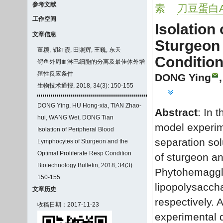
参考文献
素
刀豆蛋白
工作空间
Isolation
文章信息
Sturgeon 
董颖, 胡红霞, 田照辉, 王巍, 东天
Conditio
鲟鱼外周血淋巴细胞的分离及最佳体外增
殖性反应条件
DONG Ying
生物技术通报, 2018, 34(3): 150-155
DONG Ying, HU Hong-xia, TIAN Zhao-
Abstract
: In t
hui, WANG Wei, DONG Tian
model experime
Isolation of Peripheral Blood
separation sol
Lymphocytes of Sturgeon and the
Optimal Proliferate Resp Condition
of sturgeon an
Biotechnology Bulletin, 2018, 34(3):
Phytohemaggl
150-155
lipopolysaccha
文章历史
respectively. 
收稿日期：2017-11-23
experimental 