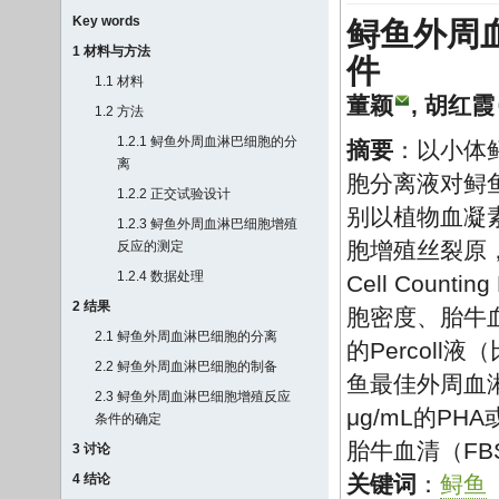
Key words
鲟鱼外周
1 材料与方法
件
1.1 材料
董颖
,
胡红霞
1.2 方法
1.2.1 鲟鱼外周血淋巴细胞的分
摘要
：以小体
离
胞分离液对鲟
1.2.2 正交试验设计
别以植物血凝素
1.2.3 鲟鱼外周血淋巴细胞增殖
胞增殖丝裂原
反应的测定
1.2.4 数据处理
Cell Coun
2 结果
胞密度、胎牛
2.1 鲟鱼外周血淋巴细胞的分离
的Percoll
2.2 鲟鱼外周血淋巴细胞的制备
鱼最佳外周血淋
2.3 鲟鱼外周血淋巴细胞增殖反应
μg/mL的PHA
条件的确定
胎牛血清（FBS
3 讨论
4 结论
关键词
：
鲟鱼