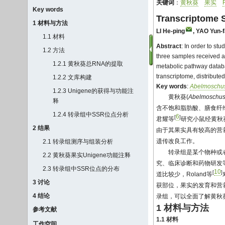
关键词
：
黄秋葵
果实
Key words
Transcriptome S
1 材料与方法
LI He-ping
,
YAO Yun-f
1.1 材料
Abstract
: In order to st
1.2 方法
three samples received 
1.2.1 黄秋葵总RNA的提取
metabolic pathway databa
transcriptome, distribut
1.2.2 文库构建
Key words
:
Abelmoschus
1.2.3 Unigene的获得与功能注
黄秋葵(
Abelmoschus
释
含不饱和脂肪酸、膳食纤
1.2.4 转录组中SSR位点分析
6
[
]
君耀等
研究小鼠经黄秋
2 结果
由于其果实具有较高的营
遗传改良工作。
2.1 转录组测序与组装分析
转录组是某个物种或
2.2 黄秋葵果实Unigene功能注释
究、临床诊断和药物研发
2.3 转录组中SSR位点的分布
10
[
]
道比较少，Roland等
3 讨论
获部位，果实的发育和营
4 结论
录组，可以全面了解黄秋
1 材料与方法
参考文献
1.1 材料
工作空间