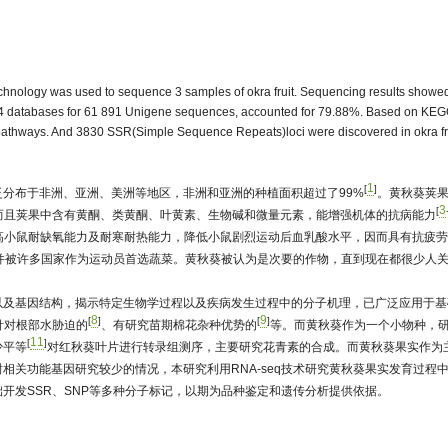
 technology was used to sequence 3 samples of okra fruit. Sequencing results showed
in 4 databases for 61 891 Unigene sequences, accounted for 79.88%. Based on KE
 pathways. And 3830 SSR(Simple Sequence Repeats)loci were discovered in okra fr
1
[
]
泛分布于非洲、亚洲、美洲等地区，非洲和亚洲的种植面积超过了99%
。黄秋葵荚
3
[
而且荚果中含有黄酮、类黄酮、叶黄素、生物碱和微量元素，能增强机体的抗病能力
提高小鼠耐缺氧能力及耐寒耐热能力，降低小鼠剧烈运动后血乳酸水平，因而具有抗疲
并被许多国家作为运动员首选蔬菜。黄秋葵被认为是次要的作物，直到现在都很少人
以及基因结构，揭示特定生物学过程以及疾病发生过程中的分子机理，已广泛应用于基
8
9
[
]
[
]
针对根部水胁迫的
、有研究苗期棉花杂种优势的
等。而黄秋葵作为一个小物种，
11
[
]
少平等
对红秋葵叶片进行转录组测序，主要研究花青素的合成。而黄秋葵果实作为
关功能基因研究较少的情况，本研究利用RNA-seq技术研究黄秋葵果实发育过程
开发SSR、SNP等多种分子标记，以期为品种鉴定和遗传分析提供依据。