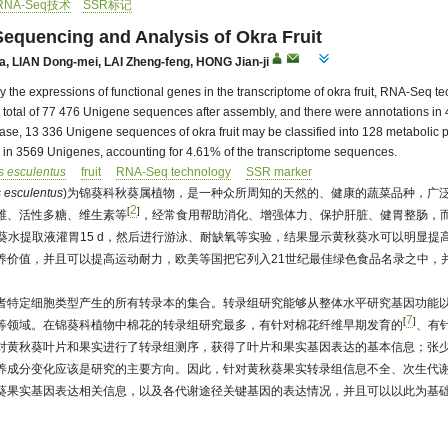
RNA-Seq技术
SSR标记
equencing and Analysis of Okra Fruit
a
,
LIAN Dong-mei
,
LAI Zheng-feng
,
HONG Jian-ji
udy the expressions of functional genes in the transcriptome of okra fruit, RNA-Seq
a total of 77 476 Unigene sequences after assembly, and there were annotations 
se, 13 336 Unigene sequences of okra fruit may be classified into 128 metabolic
ed in 3569 Unigenes, accounting for 4.61% of the transcriptome sequences.
 esculentus
fruit
RNA-Seq technology
SSR marker
 esculentus
)为锦葵科秋葵属植物，是一种众所周知的天然的、健康的蔬菜品种，广
2
[
]
维、活性多糖、维生素等
，经常食用帮助消化、增强体力、保护肝脏、健胃整肠，
葵水提取液灌胃15 d，然后进行游泳、耐缺氧等实验，结果显示黄秋葵水可以明显
养价值，并且可以提高运动耐力，欧美等国把它列入21世纪最佳绿色食品名录之中，
者特定细胞类型产生的所有转录本的集合。转录组研究能够从整体水平研究基因功能
7
[
]
等领域。在锦葵科植物中棉花的转录组研究最多，有针对棉花纤维早期发育的
、有
对黄秋葵叶片和果实进行了转录组测序，获得了叶片和果实基因表达的基本信息；张
养成分变化应该是研究的主要方向。因此，针对黄秋葵果实转录组信息不全、次生代谢相
葵果实基因表达相关信息，以及各代谢途径关键基因的表达情况，并且可以以此为基础