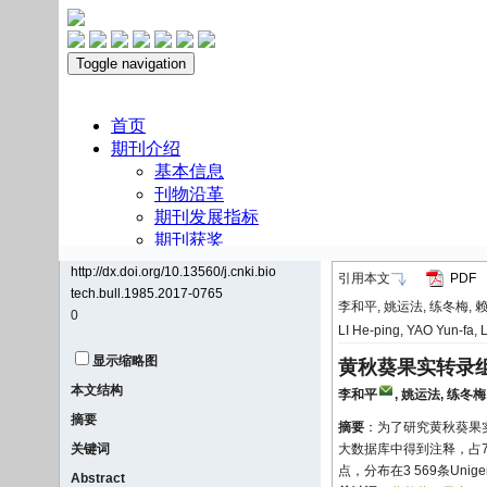
http://dx.doi.org/10.13560/j.cnki.bio
引用本文
PDF
tech.bull.1985.2017-0765
李和平, 姚运法, 练冬梅, 赖
0
LI He-ping, YAO Yun-fa, 
显示缩略图
黄秋葵果实转录
本文结构
李和平
,
姚运法
,
练冬梅
摘要
摘要
：为了研究黄秋葵果实转
关键词
大数据库中得到注释，占79.
点，分布在3 569条Unig
Abstract