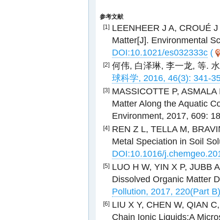
参考文献
LEENHEER J A, CROUÉ J P.
[1]
Matter[J]. Environmental S
DOI:10.1021/es032333c
(
何伟, 白泽琳, 李一龙, 
[2]
球科学, 2016, 46(3): 341-35
MASSICOTTE P, ASMALA
[3]
Matter Along the Aquatic C
Environment, 2017, 609: 1
REN Z L, TELLA M, BRAVI
[4]
Metal Speciation in Soil So
DOI:10.1016/j.chemgeo.20
LUO H W, YIN X P, JUBB 
[5]
Dissolved Organic Matter D
Pollution, 2017, 220(Part B
LIU X Y, CHEN W, QIAN C
[6]
Chain Ionic Liquids:A Micro