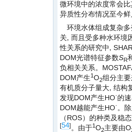
微环境中的浓度常会比其
异质性分布情况至今鲜
环境水体组成复杂多
关, 而且受多种水环
性关系的研究中, SHAR
DOM光谱特征参数
S
R
负相关关系。MOSTAF
1
DOM产生
O
组分主要
2
有机质分子量大, 结构
·
发现DOM产生HO
的速
·
DOM越能产生HO
。除
（ROS）的种类及稳态
54
[
]
1
。由于
O
主要由O
2