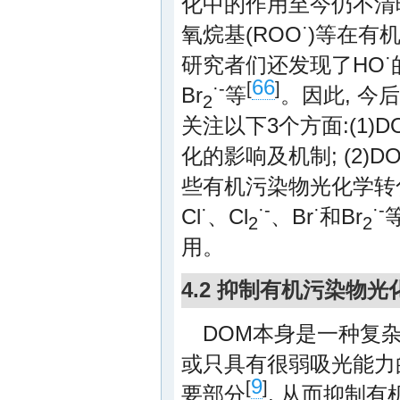
化中的作用至今仍不清晰
·
氧烷基(ROO
)等在有
·
研究者们还发现了HO
66
·-
[
]
Br
等
。因此, 今
2
关注以下3个方面:(1)
化的影响及机制; (2
些有机污染物光化学转化中
·
·-
·
·-
Cl
、Cl
、Br
和Br
2
2
用。
4.2 抑制有机污染物
DOM本身是一种复杂
或只具有很弱吸光能力
9
[
]
要部分
, 从而抑制