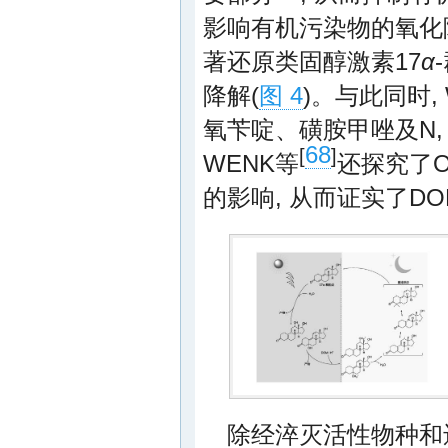
影响有机污染物的氧化
著还原类固醇激素17
α
降解(
图 4
)。与此同时,
氧苄啶、磺胺甲唑及N,
68
[
]
WENK等
还探究了
的影响, 从而证实了
除经淬灭活性物种和