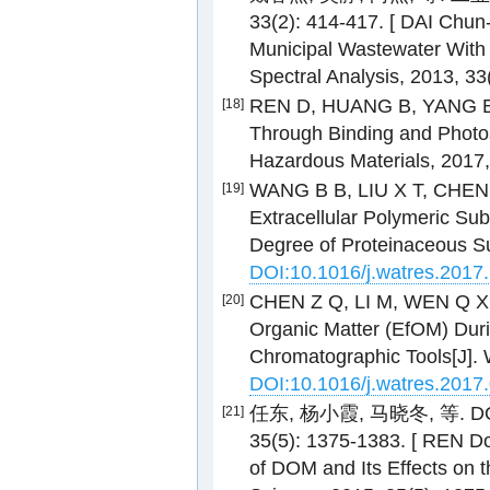
33(2): 414-417. [ DAI Chu
Municipal Wastewater With
Spectral Analysis, 2013, 33
REN D, HUANG B, YANG 
[18]
Through Binding and Photos
Hazardous Materials, 2017
WANG B B, LIU X T, CHEN
[19]
Extracellular Polymeric Su
Degree of Proteinaceous Su
DOI:10.1016/j.watres.2017
CHEN Z Q, LI M, WEN Q X
[20]
Organic Matter (EfOM) Dur
Chromatographic Tools[J]. 
DOI:10.1016/j.watres.2017
任东, 杨小霞, 马晓冬, 等.
[21]
35(5): 1375-1383. [ REN D
of DOM and Its Effects on 