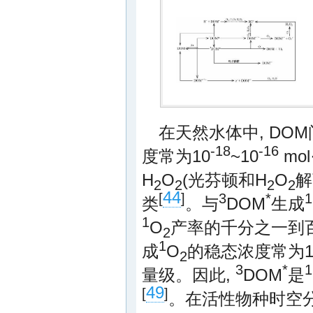
在天然水体中, DO
-18
-16
度常为10
~10
mol
H
O
(光芬顿和H
O
解
2
2
2
2
44
[
]
3
*
1
类
。与
DOM
生成
1
O
产率的千分之一到
2
1
成
O
的稳态浓度常为1
2
3
*
1
量级。因此,
DOM
是
49
[
]
。在活性物种时空分布