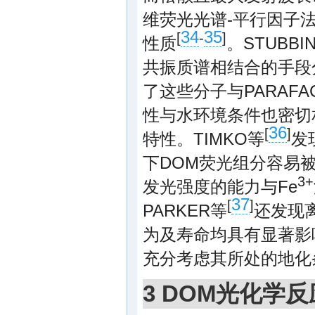
维荧光光谱-平行因子法(
34
35
[
-
]
性质
。STUBBI
共振质谱相结合的手段分
了这些分子与PARAF
性与水环境条件也密切相
36
[
]
特性。TIMKO等
发
下DOM荧光组分容易被光
3+
发光强度的能力与Fe
37
[
]
PARKER等
还发现
为及寿命均具有显著影
充分考虑其所处的地化
3 DOM光化学