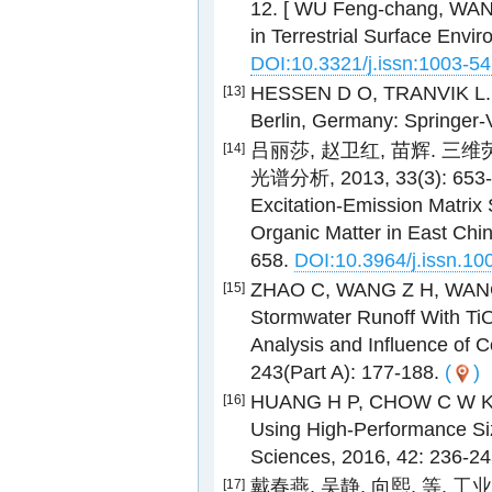
12. [ WU Feng-chang, WAN
in Terrestrial Surface Envi
DOI:10.3321/j.issn:1003-5
HESSEN D O, TRANVIK L. A
[13]
Berlin, Germany: Springer-
吕丽莎, 赵卫红, 苗辉. 
[14]
光谱分析, 2013, 33(3): 653-65
Excitation-Emission Matrix
Organic Matter in East Chin
658.
DOI:10.3964/j.issn.1
ZHAO C, WANG Z H, WAN
[15]
Stormwater Runoff With Ti
Analysis and Influence of C
243(Part A): 177-188.
(
)
HUANG H P, CHOW C W K, JI
[16]
Using High-Performance Si
Sciences, 2016, 42: 236-2
戴春燕, 吴静, 向熙, 等. 
[17]