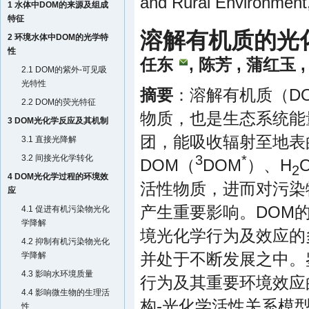
and Rural Environment
1 水体中DOM的来源及组成
特征
溶解有机质的光
2 环境水体中DOM的光学特
性
任东
,
陈芳
,
蒲红玉
2.1 DOM的紫外-可见吸
光特性
摘要
：溶解有机质（D
2.2 DOM的荧光特征
物质，也是生态系统能
3 DOM光化学反应及其机制
团，能吸收辐射至地表
3.1 直接光降解
3
*
3.2 间接光化学转化
DOM（
DOM
）、H
2
4 DOM光化学过程的环境效
活性物质，进而对污染
应
产生重要影响。DOM
4.1 促进有机污染物光化
学降解
境光化学行为及效应的
4.2 抑制有机污染物光化
学降解
并处于不断发展之中。
4.3 影响水环境质量
行为及其重要环境效应
4.4 影响微生物的生理活
构-光化学活性关系模
性