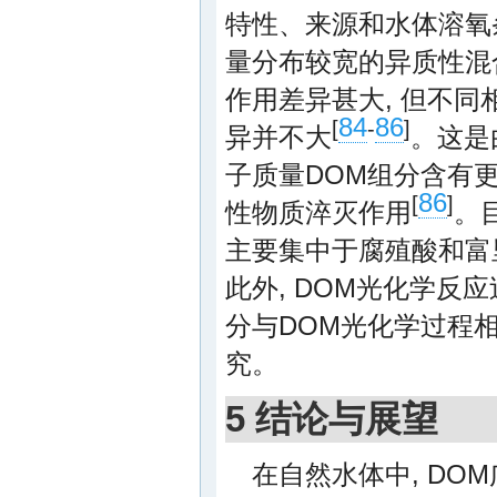
特性、来源和水体溶氧
量分布较宽的异质性混
作用差异甚大, 但不
84
86
[
-
]
异并不大
。这是
子质量DOM组分含有
86
[
]
性物质淬灭作用
。
主要集中于腐殖酸和富
此外, DOM光化学反
分与DOM光化学过程
究。
5 结论与展望
在自然水体中, DO