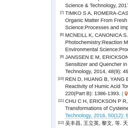
Science & Technology, 201
TIMKO S A, ROMERA-CAS
[7]
Organic Matter From Fresh 
Science:Processes and Imp
MCNEILL K, CANONICA S. Tr
[8]
Photochemistry:Reaction Me
Environmental Science:Pro
JANSSEN E M, ERICKSON P 
[9]
Sensitizer and Quencher in
Technology, 2014, 48(9): 
REN D, HUANG B, YANG 
[10]
Reactivity of Humic Acid To
220(Part B): 1386-1393.
(
CHU C H, ERICKSON P R
[11]
Transformations of Cystein
Technology, 2016, 50(12): 
吴丰昌, 王立英, 黎文, 等. 
[12]