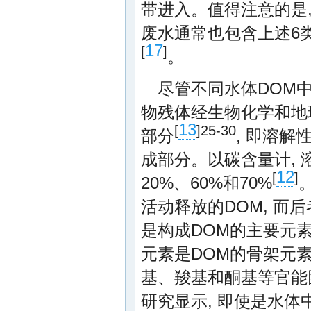
带进入。值得注意的是,
废水通常也包含上述6类
17
[
]
。
尽管不同水体DOM
物残体经生物化学和地
13
[
]
25-30
部分
, 即溶解
成部分。以碳含量计,
12
[
]
20%、60%和70%
活动释放的DOM, 而
是构成DOM的主要元素
元素是DOM的骨架元素
基、羧基和酮基等官能
研究显示, 即使是水体