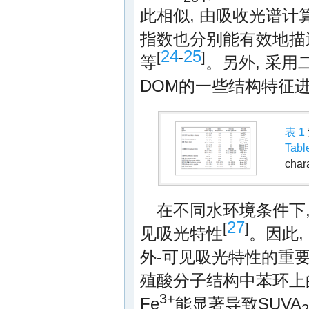
此相似, 由吸收光谱计
指数也分别能有效地描
24
25
[
-
]
等
。另外, 采用
DOM的一些结构特征
表 1
Tabl
chara
在不同水环境条件下,
27
[
]
见吸光特性
。因此,
外-可见吸光特性的重要
殖酸分子结构中苯环上
3+
Fe
能显著导致SUVA
2