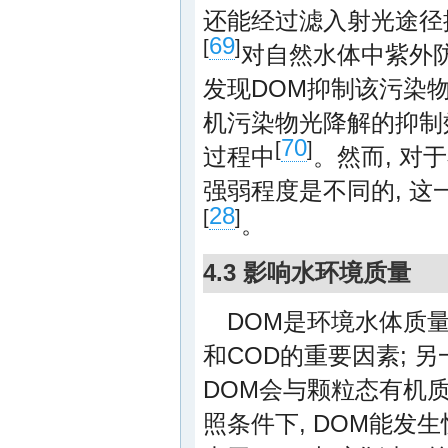
还能经过滤入射光途径抑
69
[
]
对自然水体中紫外
发现DOM抑制该污染
机污染物光降解的抑制
70
[
]
过程中
。然而, 对
强弱程度是不同的, 
28
[
]
。
4.3 影响水环境质量
DOM是环境水体质量
和COD的重要因素; 另
DOM会与颗粒态有机质
照条件下, DOM能发