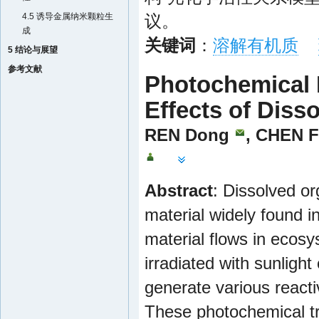
4.5 诱导金属纳米颗粒生
议。
成
关键词
：
溶解有机质
5 结论与展望
参考文献
Photochemical 
Effects of Diss
REN Dong
,
CHEN F
Abstract
: Dissolved o
material widely found 
material flows in ecos
irradiated with sunlig
generate various react
These photochemical tr