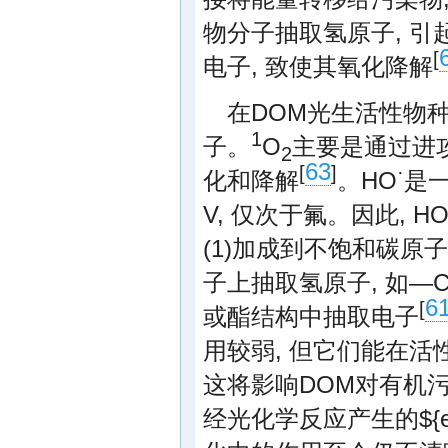
物分子抽取氢原子, 引
[
电子, 致使其氧化降解
在DOM光生活性物种
1
子。
O
主要是通过进
2
63
[
]
·
化和降解
。HO
是一
V, 仅次于氟。因此, H
(1)加成到不饱和碳原子
子上抽取氢原子, 如—C
6
[
或酯结构中抽取电子
用较弱, 但它们能在
这将影响DOM对有机污
经光化学反应产生的
${