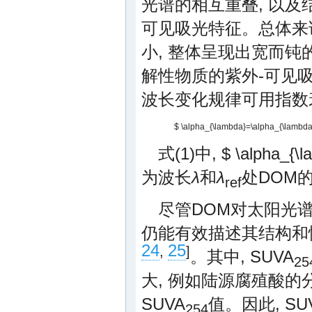
光谱的相互重叠, 以及
可见吸光特征。总体来
小, 整体呈现出宽而钝
解性物质的紫外-可见
波长变化规律可用指数
$ \alpha_{\lambda}=\alpha_{\lambda_
式(1)中,
$ \alpha_{\
为波长
λ
和
λ
处DOM的
ref
尽管DOM对太阳光
仍能有效描述其结构和
24
25
,
]
。其中, SUVA
25
大, 例如陆源腐殖酸的
SUVA
值。因此, SU
254