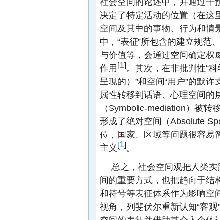
社会空间的论述中，并通过干
决定了特定活动的位置（在这
空间及其中的事物、行为和情景
中，“表征”所包含的建立规范
与价值等，会通过空间确定权
1
[
]
作用
。其次，在非批判性“科
呈现的）”和空间“用户”的默
属性转移到话语、心理空间的
（Symbolic-mediati
形成了绝对空间（Absolute
位，国家、区域等问题很容易
1
[
]
主义
。
总之，社会空间观把人类实
间的重要方式，也把趋向于结
和符号等表征体系作为影响空间
视角，列斐伏尔重新认知“客观
空间的表征并借助其介入个体