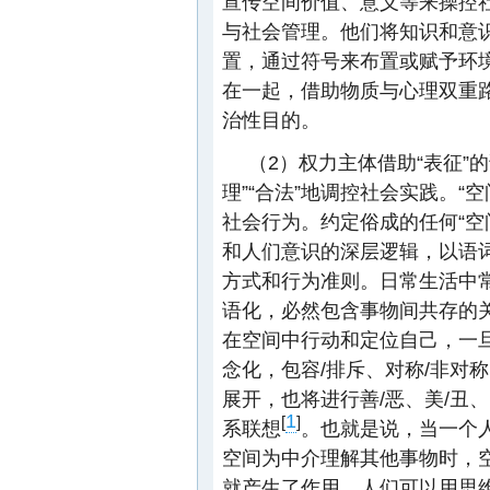
宣传空间价值、意义等来操控
与社会管理。他们将知识和意识
置，通过符号来布置或赋予环境
在一起，借助物质与心理双重
治性目的。
（2）权力主体借助“表征”
理”“合法”地调控社会实践。
社会行为。约定俗成的任何“空
和人们意识的深层逻辑，以语
方式和行为准则。日常生活中常
语化，必然包含事物间共存的
在空间中行动和定位自己，一
念化，包容/排斥、对称/非对
展开，也将进行善/恶、美/丑、
1
[
]
系联想
。也就是说，当一个
空间为中介理解其他事物时，
就产生了作用。人们可以用思维