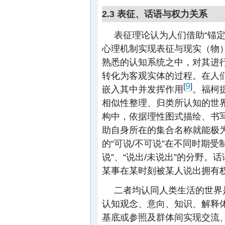
2.3 表征、话语与权力关系
表征理论认为人们借助“锚定”（An
心理机制实现表征与现实（物）
熟悉的认知系统之中，对其进
转化为客观实体的过程。在人
9
[
]
嵌入其中并发挥作用
。福柯
相似性整理、归类所认知的世
构中，依据理性图式描绘、书写
助自身所在的集合名称就能极
的“可说/不可说”在不同时期受
说”、“说出/未说出”的分野
某事在某时刻被某人说出拥有
二者均认同人类生活的世界
认知观念、意向、知识、解释
基底或参照及群体间实现交流