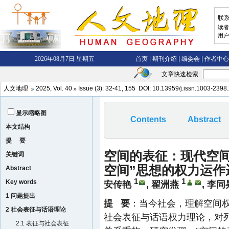
文章快速检索
人文地理
2025
,
Vol. 40
Issue (3)
: 32-41, 155 DOI:
10.13959/j.issn.1003-2398
显示缩略图
Contents
Abstract
本文结构
提 要
空间的表征：现代空间
关键词
空间”思想的权力运作
Abstract
1
1
Key words
安传艳
,
翟洲燕
,
李同
1 问题提出
提 要
：当今社会，理解空间
2 社会表征与话语理论
社会表征与话语权力理论，对
2.1 表征与社会表征