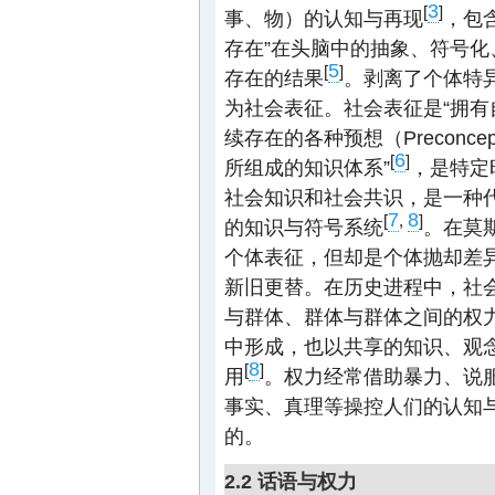
3
[
]
事、物）的认知与再现
，包
存在”在头脑中的抽象、符号
5
[
]
存在的结果
。剥离了个体特
为社会表征。社会表征是“拥
续存在的各种预想（Preconcep
6
[
]
所组成的知识体系”
，是特定
社会知识和社会共识，是一种
7
8
[
,
]
的知识与符号系统
。在莫斯
个体表征，但却是个体抛却差
新旧更替。在历史进程中，社
与群体、群体与群体之间的权
中形成，也以共享的知识、观
8
[
]
用
。权力经常借助暴力、说
事实、真理等操控人们的认知
的。
2.2 话语与权力