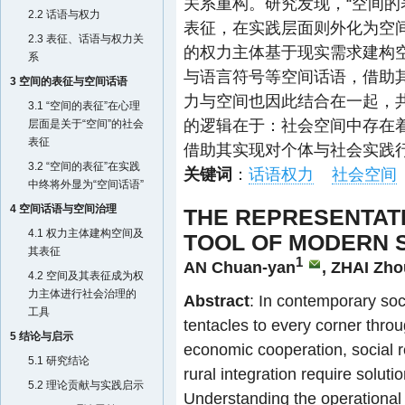
关系重构。研究发现，“空间的
2.2 话语与权力
表征，在实践层面则外化为空
2.3 表征、话语与权力关
的权力主体基于现实需求建构
系
与语言符号等空间话语，借助
3 空间的表征与空间话语
力与空间也因此结合在一起，
3.1 “空间的表征”在心理
的逻辑在于：社会空间中存在
层面是关于“空间”的社会
表征
借助其实现对个体与社会实践
3.2 “空间的表征”在实践
关键词
：
话语权力
社会空间
中终将外显为“空间话语”
4 空间话语与空间治理
THE REPRESENTATI
4.1 权力主体建构空间及
TOOL OF MODERN 
其表征
1
AN Chuan-yan
,
ZHAI Zho
4.2 空间及其表征成为权
力主体进行社会治理的
Abstract
: In contemporary soci
工具
tentacles to every corner thro
5 结论与启示
economic cooperation, social re
5.1 研究结论
rural integration require soluti
5.2 理论贡献与实践启示
Understanding the operational 