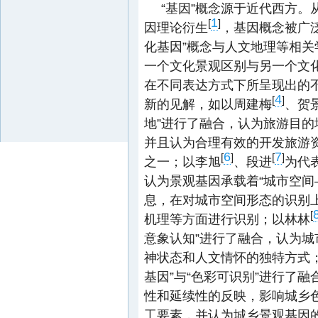
“基因”概念源于近代西方
1
[
]
因理论衍生
，基因概念被广泛
化基因”概念与人文地理等相关
一个文化景观区别与另一个文化
在不同表达方式下所呈现出的
4
[
]
新的见解，如以周建梅
、贺
地”进行了融合，认为旅游目
并且认为合理有效的开发旅游
6
7
[
]
[
]
之一；以李旭
、段进
为代
认为景观基因承载着“城市空间
息，在对城市空间形态的识别
[
机理等方面进行识别；以林林
意象认知”进行了融合，认为
神状态和人文情怀的独特方式
基因”与“色彩可识别”进行了
性和延续性的反映，影响城乡
工要素，并认为城乡景观基因