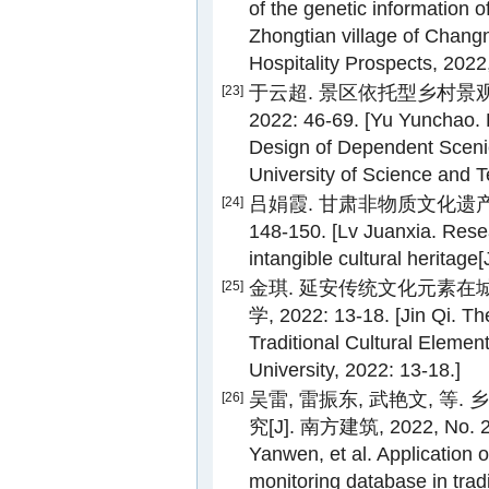
of the genetic information o
Zhongtian village of Changn
Hospitality Prospects, 2022,
于云超. 景区依托型乡村景观
[23]
2022: 46-69. [Yu Yunchao.
Design of Dependent Sceni
University of Science and T
吕娟霞. 甘肃非物质文化遗产品牌传
[24]
148-150. [Lv Juanxia. Res
intangible cultural heritage
金琪. 延安传统文化元素在城
[25]
学, 2022: 13-18. [Jin Qi. T
Traditional Cultural Elemen
University, 2022: 13-18.]
吴雷, 雷振东, 武艳文, 
[26]
究[J]. 南方建筑, 2022, No. 20
Yanwen, et al. Application 
monitoring database in tradi