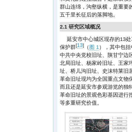
群山连绵，沟壑纵横，是重要
五千里长征后的落脚地。
2.1 研究区域概况
延安市中心城区现存的13
13
[
]
保护群
（
图 1
），其中包括
中共中央党校旧址、陕甘宁边
北局旧址、杨家岭旧址、王家
址、桥儿沟旧址、史沫特莱旧
革命旧址现均为全国重点文物
而且还是延安市参观游览的独
革命旧址的景观色彩基因进行
等多重研究价值。