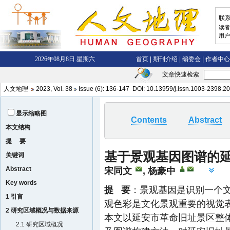
文章快速检索
人文地理
2023
,
Vol. 38
Issue (6)
: 136-147 DOI:
10.13959/j.issn.1003-2398.2
显示缩略图
Contents
Abstract
本文结构
提 要
基于景观基因图谱的
关键词
Abstract
宋同文
,
杨豪中
Key words
提 要
：景观基因是识别一个
1 引言
观色彩是文化景观重要的视觉
2 研究区域概况与数据来源
本文以延安市革命旧址景区整
2.1 研究区域概况