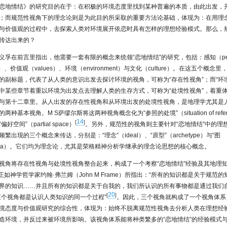
恋地情结》的研究目的在于：在积极的环境态度里找到某种普遍的本质，由此出发，
；而规范性视角下的理念论则是为此目的所采取的重要方法论基础，体现为：在用理
与价值观的过程中，去探索人类对环境展开依恋时具有怎样的理想经验模式。那么，
传达出来的？
义孚在前言里指出，他需要一套有限的概念来统领“恋地情结”的研究，包括：感知（perce
des）、价值观（values）、环境（environment）与文化（culture）。在这五个概
的副标题，代表了从人类的意识出发去探讨环境的视角，可称为“存在性视角”；而“环境
中某些章节着重以环境为出发点去理解人类的生存方式，可称为“处境性视角”，着重
与第十二章里。从人出发的存在性视角和从环境出发的处境性视角，是地理学尤其是
种基本视角。M S萨缪尔斯将这两种视角概念化为“参照的处境”（situation of refe
14
[
]
空间”（partial space）
。另外，规范性的视角则主要针对“恋地情结”中的理
繁出现的三个概念来传达，分别是：“理念”（ideal）、“原型”（archetype）与“图
emata）。它们均为理念论，尤其是荣格精神分析学继承的理念论思想的核心概念。
视角将存在性视角与处境性视角整合起来，构成了一个考察“恋地情结”经验及其地理
正如神学哲学家约翰·弗兰姆（John M Frame）所指出：“所有的知识都是关于规范
界的知识……并且所有的知识都是关于自我的，我们所认识的所有事物都是通过我们
20
[
]
三个视角都是认识人类知识的同一个过程”
。因此，三个视角就构成了一个视角体系
境态度与价值观研究的综合性，体现为：始终不脱离规范性视角去分析人类在理想经
造环境，并反过来被环境所影响。该视角体系能将种类繁多的“恋地情结”的经验模式