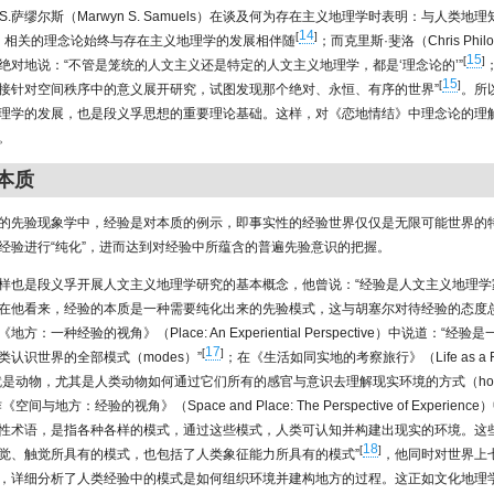
S.萨缪尔斯（Marwyn S. Samuels）在谈及何为存在主义地理学时表明：与人类地理
14
[
]
phy）相关的理念论始终与存在主义地理学的发展相伴随
；而克里斯·斐洛（Chris Ph
15
[
]
绝对地说：“不管是笼统的人文主义还是特定的人文主义地理学，都是‘理念论的’”
15
[
]
接针对空间秩序中的意义展开研究，试图发现那个绝对、永恒、有序的世界”
。所
理学的发展，也是段义孚思想的重要理论基础。这样，对《恋地情结》中理念论的理
。
的本质
的先验现象学中，经验是对本质的例示，即事实性的经验世界仅仅是无限可能世界的
经验进行“纯化”，进而达到对经验中所蕴含的普遍先验意识的把握。
样也是段义孚开展人文主义地理学研究的基本概念，他曾说：“经验是人文主义地理学
在他看来，经验的本质是一种需要纯化出来的先验模式，这与胡塞尔对待经验的态度
方：一种经验的视角》（Place: An Experiential Perspective）中说道：“
17
[
]
类认识世界的全部模式（modes）”
；在《生活如同实地的考察旅行》（Life as a Fie
就是动物，尤其是人类动物如何通过它们所有的感官与意识去理解现实环境的方式（ho
空间与地方：经验的视角》（Space and Place: The Perspective of Experien
性术语，是指各种各样的模式，通过这些模式，人类可认知并构建出现实的环境。这
18
[
]
觉、触觉所具有的模式，也包括了人类象征能力所具有的模式”
，他同时对世界上
，详细分析了人类经验中的模式是如何组织环境并建构地方的过程。这正如文化地理学