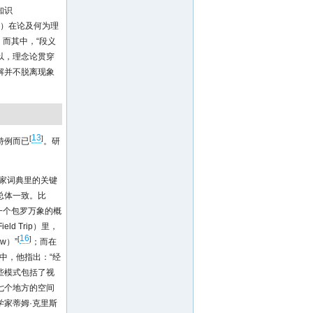
知识
ilo）在论及何为理
；而其中，“段义
以，理念论贯穿
解并不脱离现象
13
[
]
特例而已
。研
家词典里的关键
总体一致。比
经验是一个包罗万象的概
ld Trip）里，
16
[
]
w）”
；而在
ce）中，他指出：“经
些模式包括了视
七个地方的空间
家蒂姆·克里斯