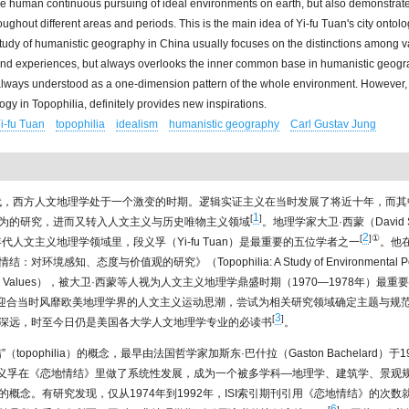
e human continuous pursuing of ideal environments on earth, but also demonstrates
oughout different areas and periods. This is the main idea of Yi-fu Tuan's city ontolo
study of humanistic geography in China usually focuses on the distinctions among v
d experiences, but always overlooks the inner common base in humanistic geograp
ways understood as a one-dimension pattern of the whole environment. However, 
gy in Topophilia, definitely provides new inspirations.
i-fu Tuan
topophilia
idealism
humanistic geography
Carl Gustav Jung
年代，西方人文地理学处于一个激变的时期。逻辑实证主义在当时发展了将近十年，而
1
[
]
为的研究，进而又转入人文主义与历史唯物主义领域
。地理学家大卫·西蒙（David 
2
[
]
①
年代人文主义地理学领域里，段义孚（Yi-fu Tuan）是最重要的五位学者之一
。他在
对环境感知、态度与价值观的研究》（Topophilia: A Study of Environmental Perc
s, and Values），被大卫·西蒙等人视为人文主义地理学鼎盛时期（1970—1978年）最
迎合当时风靡欧美地理学界的人文主义运动思潮，尝试为相关研究领域确定主题与规
3
[
]
深远，时至今日仍是美国各大学人文地理学专业的必读书
。
”（topophilia）的概念，最早由法国哲学家加斯东·巴什拉（Gaston Bachelard）于
义孚在《恋地情结》里做了系统性发展，成为一个被多学科—地理学、建筑学、景观
的概念。有研究发现，仅从1974年到1992年，ISI索引期刊引用《恋地情结》的次数就