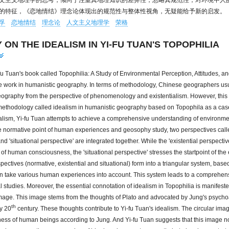
文主义地理学的思考，倾向于注重其地理知识的差异性，忽略其规范性；对环境中人
的特征，《恋地情结》理念论体现出的规范性与整体性视角，无疑能给予新的启发。
孚
恋地情结
理念论
人文主义地理学
荣格
 ON THE IDEALISM IN YI-FU TUAN'S TOPOPHILIA
-fu Tuan's book called Topophilia: A Study of Environmental Perception, Attitudes, an
e work in humanistic geography. In terms of methodology, Chinese geographers usu
ography from the perspective of phenomenology and existentialism. However, this ar
methodology called idealism in humanistic geography based on Topophila as a case.
lism, Yi-fu Tuan attempts to achieve a comprehensive understanding of environment
e normative point of human experiences and geosophy study, two perspectives calle 
nd 'situational perspective' are integrated together. While the 'existential perspectiv
t of human consciousness, the 'situational perspective' stresses the startpoint of the
spectives (normative, existential and situational) form into a triangular system, bas
n take various human experiences into account. This system leads to a comprehens
 studies. Moreover, the essential connotation of idealism in Topophilia is manifeste
age. This image stems from the thoughts of Plato and advocated by Jung's psycho
th
ly 20
century. These thoughts contribute to Yi-fu Tuan's idealism. The circular imag
ss of human beings according to Jung. And Yi-fu Tuan suggests that this image no