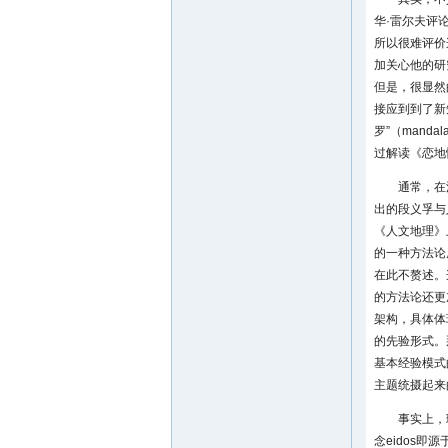
华·雷尔夫评
所以很难评价
加关心他的研
但是，很显然
接应到到了新
罗”（man
过解读《恋地
通常，在
出的段义孚与
《人文地理》
的一种方法论
在此不赘述。
的方法论还更
架构，具体体
的先验形式。
基本经验模式
主题统摄起来
事实上，
念eidos即