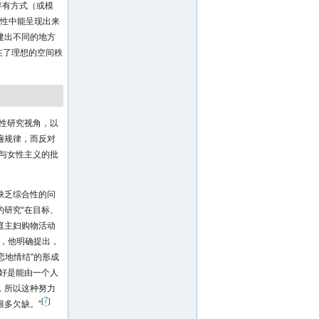
世存有方式（或模
性中能呈现出来
建出不同的地方
现在了理想的空间秩
范性研究视角，以
遍规律，而反对
义与女性主义的批
缺乏综合性的问
研究“在目标、
庭主妇购物活动
，他明确提出，
恋地情结”的形成
好是能由一个人
，所以这种努力
7
[
]
多欠缺。”