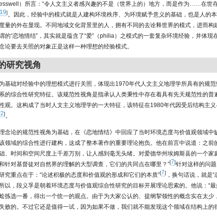
Cresswell）所言：“令人文主义者感兴趣的不是（世界上的）地方，而是作为……在
19
]
。因此，经验中的模式就是人建构环境秩序、为环境赋予意义的基础，也是人的本
度量的外在显现。不同地域文化背景里的人，拥有不同的去诠释世界的模式，进而构
谓的“恋地情结”，其实就是蕴含了“爱”（philia）之模式的一套复杂环境经验，并体
念论要去关照的对象正是这样一种理想的经验模式。
性的研究视角
为基础对经验中的理想模式进行关照，体现出1970年代人文主义地理学所具有的规
系的综合性研究特征。该规范性视角是指承认人类秉性中存在着具有先天规范性的普
性观。这构成了当时人文主义地理学的一大特征，该特征在1980年代因受后结构主
2
[
]
。
理念论的规范性视角为基础，在《恋地情结》中回应了当时环境态度与价值观领域中
该领域的综合性进行建构，这成了整本著作的重要理论抱负。他在前言中说道：之前的
础、时间和空间尺度上千差万别，让人感到毫无头绪。对爱德华州埃姆斯县的一个家
7
[
]
和针对基督徒对自然界的理解的大型调查，它们的共同点在哪里？”
针对这样的问题
7
[
]
研究重点在于：“论述积极的态度和价值观的形成和它们的本质”
，换句话说，就是“
所以，段义孚是朝着环境态度与价值观综合性研究的目标开展理论思索的。他说：“最
烩拣选一番，得出一个统一的观点。由于为大家公认的、提纲挈领性的概念实在太少
失败的。不过它还是值得一试，因为如果不做，我们就不能发现这个领域在结构上的很