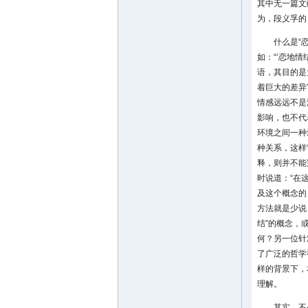
其中无一篇文
为，段义孚的
什么是“
如：“‘恋地情
语，其目的是
着巨大的差异
情感远远不是
影响，也不代
环境之间一种
种关系，这样
释，则并不能完
时说道：“在
及这个概念的
方法就是少说
结”的概念，
何？另一位针对
了广泛的哲学
样的背景下，
理解。
其实，不