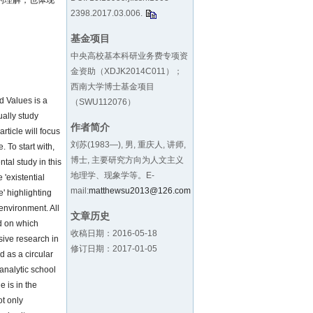
的理解，也体现
2398.2017.03.006
.
基金项目
中央高校基本科研业务费专项资
金资助（XDJK2014C011）；
西南大学博士基金项目
d Values is a
（SWU112076）
ally study
作者简介
ticle will focus
刘苏(1983—), 男, 重庆人, 讲师,
 To start with,
博士, 主要研究方向为人文主义
al study in this
地理学、现象学等。E-
'existential
mail:
matthewsu2013@126.com
e' highlighting
 environment. All
文章历史
ed on which
收稿日期：2016-05-18
ive research in
修订日期：2017-01-05
d as a circular
analytic school
e is in the
t only