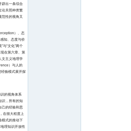
开辟出一条综合
念论关照种类繁
规范性的视角又
ption）、态
念里，感知、态度与价
”与“文化”两个
体现在第六章、第
人文主义地理学
rence）与人的
想经验模式展开探
知识的视角体系
的知识，所有的知
自己的经验和思
，在很大程度上
验模式的推动下
与地理知识开放性