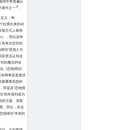
地理学界普遍认
③
学著作之一
。
了定义，例
一个杜撰出来的词
表现方式上都有
es），所以这种
’具有决定性的
情结”是指人与
回应里去认知这
中对此概念的诠
在评论《恋地情结》
只有两章是直接涉
其最重要思想的
，常提及“恋地情
结”的本质到底为
情结的主题，采取
本质。所以，在这
恋地情结”本质的
探讨。正如爱德