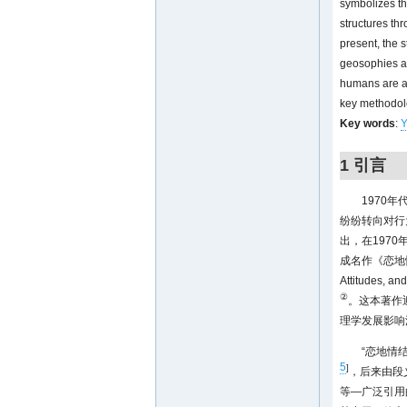
symbolizes th
structures thr
present, the 
geosophies an
humans are al
key methodolo
Key words
:
Y
1 引言
1970
纷纷转向对行
出，在1970
成名作《恋地情结：
Attitude
②
。这本著作
理学发展影响
“恋地情结
5
]
，后来由段
等—广泛引用