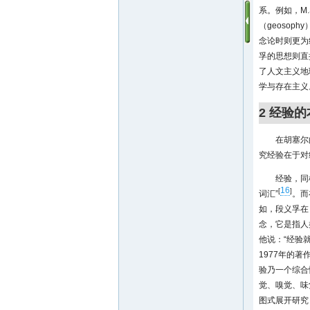
系。例如，M.
（geoso
念论时则更为
孚的思想则直
了人文主义地
学与存在主义
2 经验
在胡塞尔
究经验在于对
经验，同
16
[
]
词汇”
。而
如，段义孚在《地
念，它是指人
他说：“经验
1977年的著作《
验乃一个综合
觉、嗅觉、味
图式展开研究