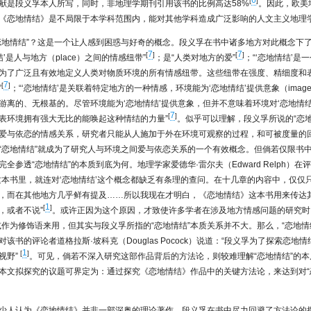
6
[
]
献是段义孚本人所写，同时，非地理学期刊引用该书的比例高达58%
。因此，欧美
《恋地情结》是不局限于本学科范围内，能对其他学科造成广泛影响的人文主义地理
恋地情结”？这是一个让人感到困惑与好奇的概念。段义孚在书中诸多地方对此概念下
7
7
[
]
[
]
结’是人与地方（place）之间的情感纽带”
；是“人类对地方的爱”
；“‘恋地情结’是
为了广泛且有效地定义人类对物质环境的所有情感纽带。这些纽带在强度、精细度和
7
[
]
”
；“‘恋地情结’是关联着特定地方的一种情感，环境能为‘恋地情结’提供意象（imag
游离的、无根基的。尽管环境能为‘恋地情结’提供意象，但并不意味着环境对‘恋地情结
7
[
]
表环境拥有强大无比的能唤起这种情结的力量”
。似乎可以理解，段义孚所说的“恋地
爱与依恋的情感关系，研究者只能从人施加于外在环境可观察的过程，和可被度量的
“恋地情结”就成为了研究人与环境之间爱与依恋关系的一个有效概念。但倘若仅限书
全参透“恋地情结”的本质到底为何。地理学家爱德华·雷尔夫（Edward Relph）
这本书里，就连对‘恋地情结’这个概念都缺乏有条理的查问。在十几章的内容中，仅仅
，而在其他地方几乎鲜有提及……所以我现在才明白，《恋地情结》这本书用来传达
1
[
]
，或者不说”
。或许正因为这个原因，才致使许多学者在涉及地方情感问题的研究时
或作为修饰语来用，但其实与段义孚所指的“恋地情结”本质关系并不大。那么，“恋地情
该书的评论者道格拉斯·坡科克（Douglas Pocock）说道：“段义孚为了探索恋地
1
[
]
视野”
。可见，倘若不深入研究这部作品背后的方法论，则较难理解“恋地情结”的
本文拟探究的议题可界定为：通过探究《恋地情结》作品中的关键方法论，来达到对“
少人认为《恋地情结》并非一部深奥的理论著作，段义孚在书中尽力回避了方法论的