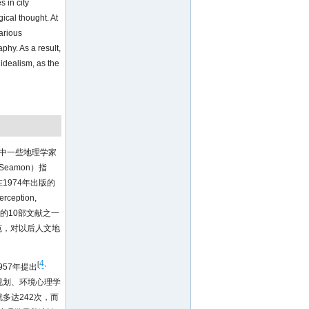
 in city
gical thought. At
arious
hy. As a result,
idealism, as the
其中一些地理学家
Seamon）指
1974年出版的
eption,
重要的10部文献之一
范，对以后人文地
4
[
,
1957年提出
规划、环境心理学
多达242次，而