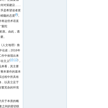
任何对策建议……
义孚是希望读者更
8
[
]
学精髓的态度
。
并将这些术语直
“曼陀
的初衷。由此，透
必要。
年《人文地理》推
论述；2016年
工作中体现出来
10
12
[
-
]
存在主义
，
品来看，其主要
了整本著作的基本
系过程中所具有
角，以及立足于
纷繁芜杂的环境
的关于本质的概
者之间的密切联