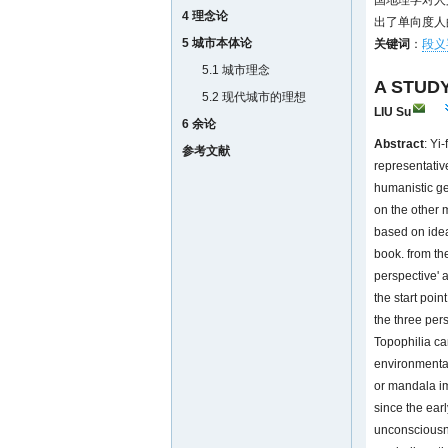
国地理学对人
4 理念论
出了单向度人
5 城市本体论
关键词
：
段义
5.1 城市理念
A STUDY
5.2 现代城市的理想
LIU Su
6 余论
Abstract
: Yi
参考文献
representativ
humanistic ge
on the other 
based on idea
book. from th
perspective' a
the start poin
the three per
Topophilia ca
environmental
or mandala im
since the ear
unconsciousne