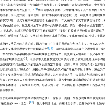
论道：“这本书很难说是一部指南性的参考书，它没有给出一条方法论的线索，也更无
1
[
]
这本书的影响到底是什么。”
而国内学者张骁鸣十分中肯地剖析了其中的原因：段
究结果，而不是方法，这体现出一种“面对事实本身”的态度，是一种更加体现出现象
的事实却是，段义孚在书中规避理论论述的同时，却又采纳了极其丰富的理论术语，
知识的创造当中。这无疑增加了对这部作品理解的难度。例如，书中多次提及“圆形”、
dala）等术语。在对其理论背景不甚了解的情况下，读者往往较难把握他提出某种观点
情结》所蕴含的方法论，达到对“恋地情结”本质的理解，实现有效的知识引进，实属
涉及段义孚思想的方法论时，国内学者往往关注的是现象学与存在主义。例如2014
5
9
[
,
]
人本主义地理学思想专栏中的两篇论文
，就对其现象学与存在主义思想展开了集中
上发表的段义孚早期环境经验与现象学态度的论文，则更加深入地诠释出段义孚研究
8
[
]
层面的“现象学态度”
。段义孚本人也在多篇文献中谈到了自己的方法论是现象学与
这些研究都为理解段义孚的现象学思想奠定了基础。然而，单就《恋地情结》这部作
加明显地体现为“理念论”，原因在于不仅理念论的术语广泛充斥于这本著作，还成为
现为：整本著作都在尝试以理念论为基础，从空间规律入手，去探索人与环境建立联
那么，后文则将从：恋地情结的基本经验模式，著作中如何体现出理念论的规范性视
的城市本体论三个层面展开论述。笔者认为，这三个层面是将《恋地情结》所涉及的
的基本骨架。
理念论与现象学在对待经验本质的态度上一脉相承。例如，胡塞尔现象学中最为关键
13
[
]
源于柏拉图的idea（理念）
，在此不展开论述。而在地理学界，也有不少学者论及两