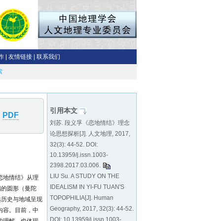
索
引用本文
PDF
刘苏. 段义孚《恋地情结》理念
论思想探析[J]. 人文地理, 2017,
32(3): 44-52. DOI:
10.13959/j.issn.1003-
2398.2017.03.006
.
LIU Su. A STUDY ON THE
恋地情结》从理
IDEALISM IN YI-FU TUAN'S
倡的圆形（曼陀
TOPOPHILIA[J]. Human
越历史与地域呈现
Geography, 2017, 32(3): 44-52.
内容。目前，中
DOI:
10.13959/j.issn.1003-