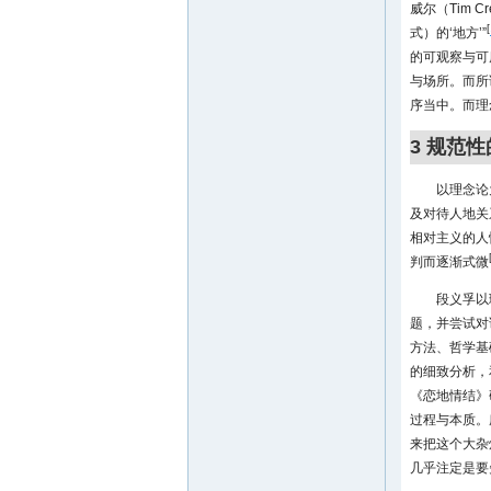
威尔（Tim 
[
式）的‘地方’”
的可观察与可
与场所。而所
序当中。而理
3 规范
以理念论
及对待人地关
相对主义的人
判而逐渐式微
段义孚以
题，并尝试对
方法、哲学基
的细致分析，
《恋地情结》
过程与本质。
来把这个大杂
几乎注定是要