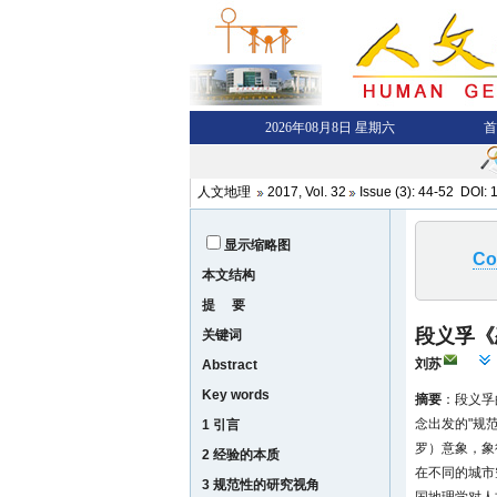
人文地理
2017
,
Vol. 32
Issue (3)
: 44-52 DOI:
1
显示缩略图
Co
本文结构
提 要
段义孚《
关键词
刘苏
Abstract
Key words
摘要
：段义孚
念出发的"规
1 引言
罗）意象，象
2 经验的本质
在不同的城市
3 规范性的研究视角