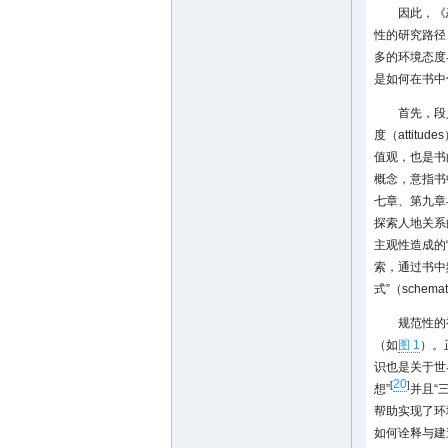
因此，《
性的研究路径
多的环境态度
是如何在书中
首先，段
度（attitu
值观，也是书
概念，意指书
七章、第九章
探索人地关系的两
主观性造成的“偏好
索，通过书中频
式”（sch
规范性的
（如
图 1
）。
识也是关于世
20
[
]
想”
并且“
帮助实现了环
如何诠释与建