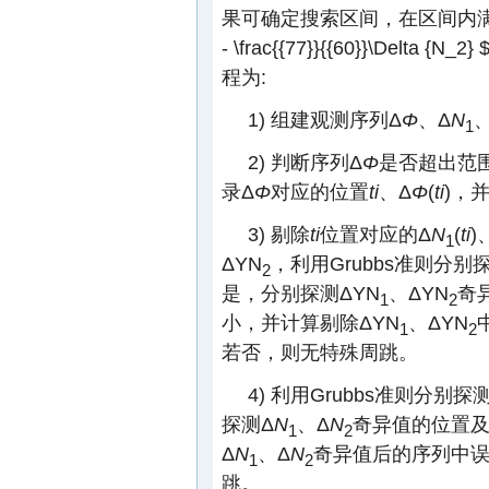
果可确定搜索区间，在区间内满
- \frac{{77}}{{60}}\Delta {N_2} 
程为:
1) 组建观测序列Δ
Φ
、Δ
N
1
2) 判断序列Δ
Φ
是否超出范围[-
录Δ
Φ
对应的位置
ti
、Δ
Φ
(
ti
)，
3) 剔除
ti
位置对应的Δ
N
(
ti
)
1
ΔYN
，利用Grubbs准则分别
2
是，分别探测ΔYN
、ΔYN
奇
1
2
小，并计算剔除ΔYN
、ΔYN
1
2
若否，则无特殊周跳。
4) 利用Grubbs准则分别探
探测Δ
N
、Δ
N
奇异值的位置
1
2
Δ
N
、Δ
N
奇异值后的序列中
1
2
跳。