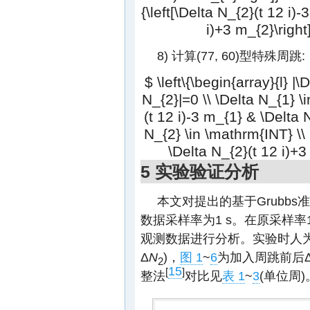
{\left[\Delta N_{2}(t 12 i)
i)+3 m_{2}\right]
8) 计算(77, 60)型特殊周跳:
$ \left\{\begin{array}{l} |
N_{2}|=0 \\ \Delta N_{1} \
(t 12 i)-3 m_{1} & \Delta N
N_{2} \in \mathrm{INT} \\ 
\Delta N_{2}(t 12 i)+3
5 实验验证分析
本文对提出的基于Grubb
数据采样率为1 s。在原采样率1
观测数据进行分析。实验时人为
Δ
N
)，
图 1
~
6
为加入周跳前后
2
15
[
]
整法
对比见
表 1
~
3
(单位周)