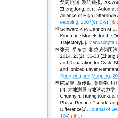
复周跳[J]. 测绘通报, 2007(9): 
Zhengdong, et al. Automati
Alliance of High Difference
Mapping, 2007(9): 5-9
)
(
Schwarz K P, Cannon M E,
[4]
Kinematic Models for the De
Trajectory[J].
Manuscripta G
张亮, 岳东杰. 相位减伪距
[5]
2014, 23(2): 36-38 (Zhang 
and Reparation for Cycle 
and Ionized Layer Remnant 
Surveying and Mapping, 20
陈品馨, 章传银, 黄昆学
[6]
[J]. 大地测量与地球动力学, 2010,
Chuanyin, Huang Kunxue. Cy
Phase Reduce Pseudorange
Difference[J].
Journal of G
124
)
(
1)