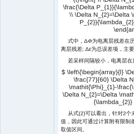
\frac{\Delta P_{1}}{\lamb
\\ \Delta N_{2}=\Delta \
P_{2}}{\lambda_{2}
\end{ar
式中，Δ
Φ
为电离层残差在历
离层残差; Δ
ε
为总误差项，主
若采样间隔较小，电离层在
$ \left\{\begin{array}{l} \
\frac{77}{60} \Delta N
\mathit{\Phi}_{1}-\frac{
\Delta N_{2}=\Delta \mathi
{\lambda_{2}} 
从式(2)可以看出，针对2个
值，因此可通过计算附有限制
取值区间。