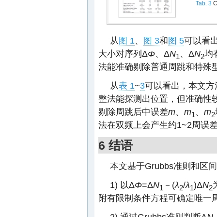
Tab. 3
C
从
图 1
、
图 3
和
图 5
可以看
大小对序列Δ
Φ
、Δ
N
、Δ
N
均
1
2
法能准确剔除普通周跳和特殊
从
表 1
~
3
可以看出，本文方
整法能探测出位置，但准确性
剔除周跳后中误差
m
、
m
、
m
1
2
法在双频上会产生约1~2周误
6 结语
本文基于Grubbs准则和
1) 以Δ
Φ
=Δ
N
－(
λ
/
λ
)Δ
N
1
2
1
2
附有限制条件方程可确定唯一
2) 通过Grubbs准则判断Δ
N