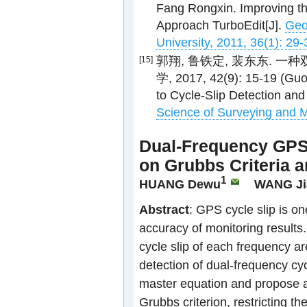
Fang Rongxin. Improving th
Approach TurboEdit[J].
Geo
University, 2011, 36(1): 29-
郭翔, 鲁铁定, 裴东东. 一
[15]
学, 2017, 42(9): 15-19 (Guo
to Cycle-Slip Detection and
Science of Surveying and M
Dual-Frequency GPS 
on Grubbs Criteria a
1
HUANG Dewu
WANG Ji
Abstract
: GPS cycle slip is on
accuracy of monitoring results.
cycle slip of each frequency are
detection of dual-frequency cyc
master equation and propose a 
Grubbs criterion, restricting th