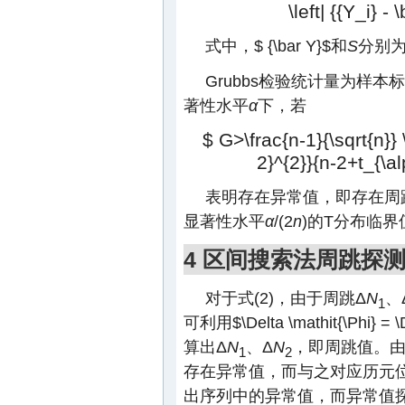
\left| {{Y_i} - 
式中，
$ {\bar Y}$
和
S
分别
Grubbs检验统计量为样
著性水平
α
下，若
$ G>\frac{n-1}{\sqrt{n}} \
2}^{2}}{n-2+t_{\al
表明存在异常值，即存在周
显著性水平
α
/(2
n
)的T分布临界
4 区间搜索法周跳探
对于式(2)，由于周跳Δ
N
、
1
可利用
$\Delta \mathit{\Phi} = \
算出Δ
N
、Δ
N
，即周跳值。由
1
2
存在异常值，而与之对应历元
出序列中的异常值，而异常值