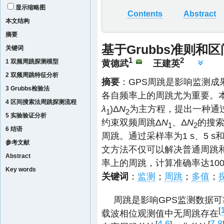
显示缩略图
Contents
Abstract
本文结构
摘要
基于Grubbs准则和
关键词
1
2
1 双频周跳探测模型
黄德武
王建英
2 双频周跳特征分析
摘要
：GPS周跳是影响监测
3 Grubbs检验法
各自频率上的周跳尤为重要。
4 区间搜索法周跳探测流程
λ
)Δ
N
为主方程，提出一种通过G
1
2
5 实验验证分析
约束双频周跳Δ
N
、Δ
N
的搜
1
2
6 结语
周跳。通过采样率为1 s、5 s
参考文献
文方法不仅可以解决普通周跳
Abstract
率上的周跳，计算准确率达10
Key words
关键词
：
监测
；
周跳
；
多值
；
周跳是影响GPS监测数据
[
载波相位观测值中无周跳存在
4
6
7
8
[
-
]
[
-