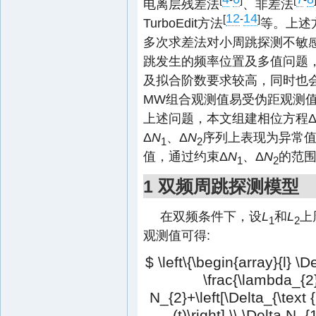
电离层残差法
、非差法
12
14
[
-
]
TurboEdit方法
等。上述
多次求差法对小周跳探测不敏感
跳发生的频率位置及多值问题，
及拟合阶数要求较高，同时也会产生
MW组合观测值易受伪距观测
上述问题，本文组建相位方程
Δ
N
、Δ
N
序列上表现为异常值的
1
2
值，通过约束Δ
N
、Δ
N
的范
1
2
1 双频周跳探测模型
在双频条件下，设
L
和
L
上
1
2
观测值可得:
$ \left\{\begin{array}{l} \
\frac{\lambda_{2
N_{2}+\left[\Delta_{\text {
(t)\right] \\ \Delta N_