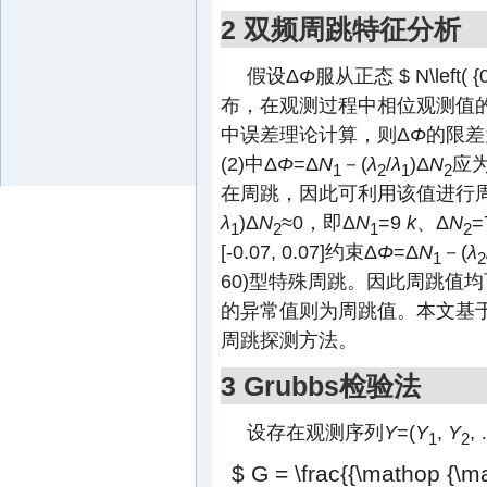
2 双频周跳特征分析
假设Δ
Φ
服从正态
$ N\left( {
布，在观测过程中相位观测值的
中误差理论计算，则Δ
Φ
的限差
(2)中Δ
Φ
=Δ
N
－(
λ
/
λ
)Δ
N
应为
1
2
1
2
在周跳，因此可利用该值进行
λ
)Δ
N
≈0，即Δ
N
=9
k
、Δ
N
=
1
2
1
2
[-0.07, 0.07]约束Δ
Φ
=Δ
N
－(
λ
1
2
60)型特殊周跳。因此周跳值均
的异常值则为周跳值。本文基于
周跳探测方法。
3 Grubbs检验法
设存在观测序列
Y
=(
Y
,
Y
,
1
2
$ G = \frac{{\mathop {\max