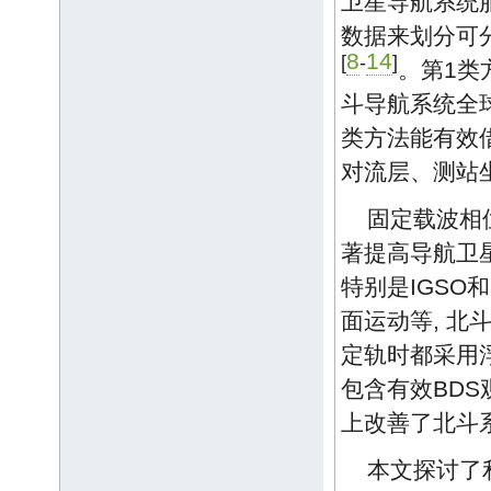
卫星导航系统
数据来划分可
8
14
[
-
]
。第1类
斗导航系统全球
类方法能有效借
对流层、测站
固定载波相
著提高导航卫
特别是IGSO和
面运动等, 北
定轨时都采用
包含有效BDS
上改善了北斗
本文探讨了利用