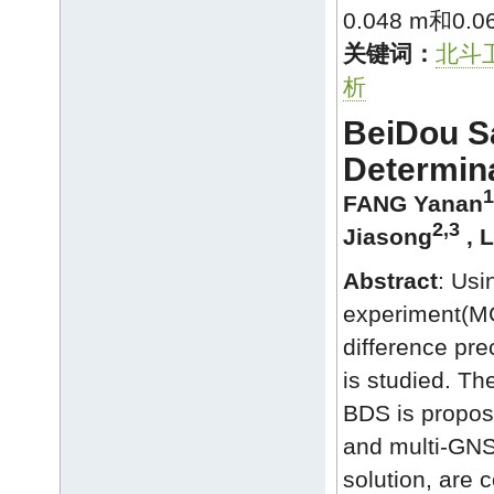
0.048 m和0.0
关键词：
北斗
析
BeiDou Sa
Determina
1
FANG Yanan
2,3
Jiasong
,
L
Abstract
: Usi
experiment(MG
difference pre
is studied. Th
BDS is propose
and multi-GNSS
solution, are