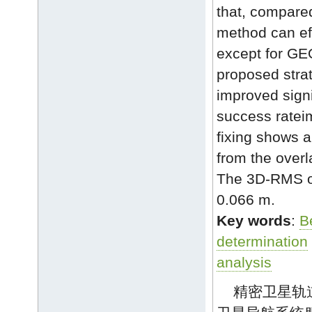
that, compare
method can ef
except for GE
proposed strat
improved signi
success ratei
fixing shows a
from the overl
The 3D-RMS of
0.066 m.
Key words
:
B
determination
analysis
精密卫星轨