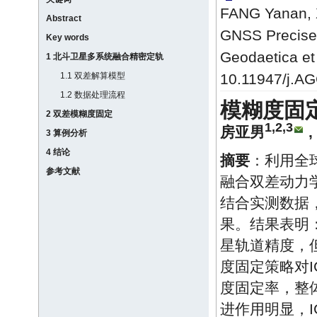
FANG Yanan, X
Abstract
GNSS Precise 
Key words
Geodaetica et
1 北斗卫星多系统融合精密定轨
1.1 双差解算模型
10.11947/j.A
1.2 数据处理流程
模糊度固
2 双差模糊度固定
1,2,3
房亚男
,
3 算例分析
4 结论
摘要
：利用全
参考文献
融合双差动力
结合实测数据
果。结果表明
星轨道精度，
度固定策略对
度固定率，整
进作用明显，I