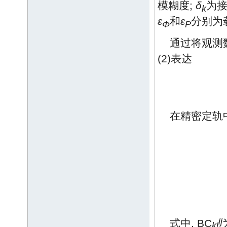
模糊度;
δ
为接
k
ε
和
ε
分别为
Φ
P
通过将观测
(2)表达
在精密定轨
ij
式中, BC
kl