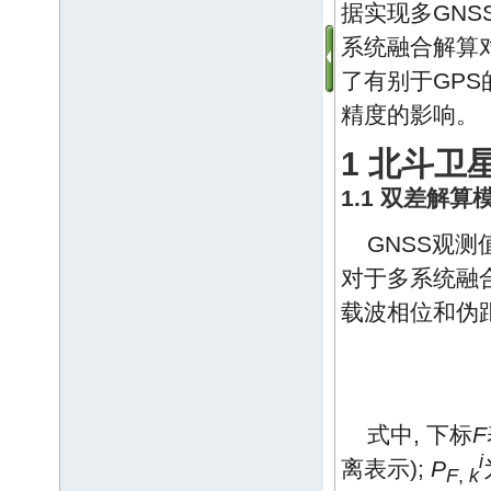
据实现多GNS
系统融合解算对
了有别于GP
精度的影响。
1 北斗
1.1 双差解算
GNSS观
对于多系统融
载波相位和伪
式中, 下标
F
i
离表示);
P
F
,
k