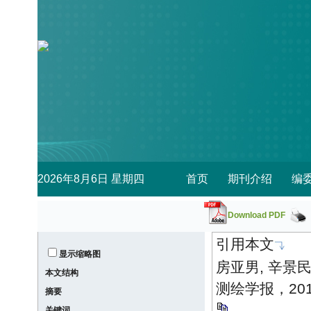
Download PDF
引用本文
显示缩略图
房亚男, 辛景民
本文结构
测绘学报，2018，4
摘要
关键词