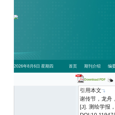
Download PDF
引用本文
谢传节，龙舟
[J]. 测绘学报，
DOI:
10.11947