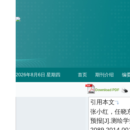
Download PDF
引用本文
张小红，任晓
预报[J].测绘学报
2089.2014.00