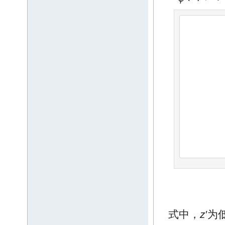
式中，
z
′