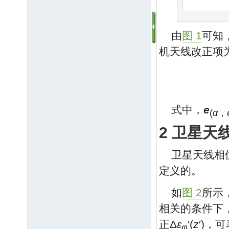
由
图 1
可知
机天线改正项
式中，
e
(
α
，
2 卫星天
卫星天线相位
定义的。
如
图 2
所示
相关的条件下
正Δ
ε
′(
z
′)，
φ