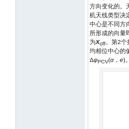
方向变化的。
机天线类型决
中心是不同方
所形成的向量即
为
X
。第2
off
均相位中心的偏
Δ
φ
(
α
，
e
)
PCV