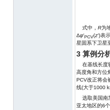
式中，
R
为
Δ
φ
′
(
z
′)
PCV
星固系下卫星
3 算例分
在基线长度较
高度角和方位
PCV改正将会
线(大于1000
选取美国南
亚太地区的6个